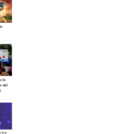
́t
n bỉ
o thế
i
 VTV