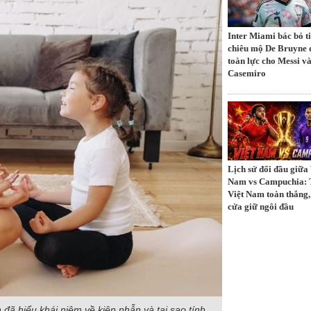
Inter Miami bác bỏ t
chiêu mộ De Bruyne 
toàn lực cho Messi v
Casemiro
Lịch sử đối đầu giữa 
Nam vs Campuchia: 
Việt Nam toàn thắng,
cửa giữ ngôi đầu
 đã hiểu khái niệm về kiên nhẫn và tại sao tính