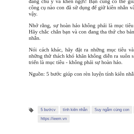
đang chú ý và khen ngợi! Bạn cũng có thể gi
công cụ nào con đã sử dụng để giữ kiên nhẫn và
vậy.
Nhớ rằng, sự hoàn hảo không phải là mục tiêu
Hãy chắc chắn bạn và con đang tha thứ cho bản 
nhẫn.
Nói cách khác, hãy đặt ra những mục tiêu và
những thử thách khó khăn không diễn ra suôn s
triển là mục tiêu - không phải sự hoàn hảo.
Nguồn:
5 bước giúp con rèn luyện tính kiên nh
5 bướcv
tính kiên nhẫn
Suy ngẫm cùng con
https://ieem.vn