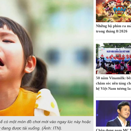
Những bộ phim ra mă
trong tháng 8/2026
50 năm Vinamilk: bề
chăm sóc nền tảng ch
hệ Việt Nam tương la
thể có một món đồ chơi mới vào ngay lúc này hoặc
ử đang được tải xuống. (Ảnh: ITN).
Chân dung nam MC