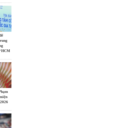
để
Trung
ng
TP HCM
 Phạm
 miện
 2026