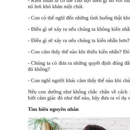
- Kiên nhẫn là có thể chờ đợi điều gì đó với th
nó hơi khó khăn một chút.
- Con có thể nghĩ đến những tình huống thật kh
- Điều gì sẽ xảy ra nếu chúng ta không kiên nh
- Điều gì sẽ xảy ra nếu chúng ta kiên nhẫn hơn?
- Con cảm thấy thế nào khi thiếu kiên nhẫn? Đó
- Chúng ta có đưa ra những quyết định đúng đắn
đó không?
- Con nghĩ người khác cảm thấy thế nào khi chú
Nếu con dường như không chắc chắn về cách x
biết cảm giác đó như thế nào, hãy đưa ra ví dụ 
Tìm hiểu nguyên nhân