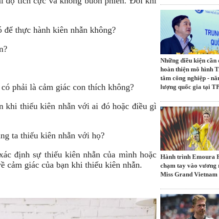
ái độ tích cực và không buồn phiền. Đôi khi
ó để thực hành kiên nhẫn không?
ẫn?
Những điều kiện cần 
hoàn thiện mô hình 
tâm công nghiệp - nă
 có phải là cảm giác con thích không?
lượng quốc gia tại 
 khi thiếu kiên nhẫn với ai đó hoặc điều gì
ng ta thiếu kiên nhẫn với họ?
ác định sự thiếu kiên nhẫn của mình hoặc
Hành trình Emoura
về cảm giác của bạn khi thiếu kiên nhẫn.
chạm tay vào vương
Miss Grand Vietnam