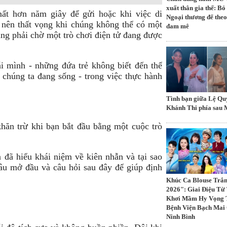
xuất thân gia thế: Bỏ
mất hơn năm giây để gửi hoặc khi việc di
Ngoại thương để theo
 nên thất vọng khi chúng không thể có một
đam mê
ng phải chờ một trò chơi điện tử đang được
i mình - những đứa trẻ không biết đến thế
à chúng ta đang sống - trong việc thực hành
Tình bạn giữa Lệ Qu
Khánh Thi phía sau
khăn trừ khi bạn bắt đầu bằng một cuộc trò
 đã hiểu khái niệm về kiên nhẫn và tại sao
câu mở đầu và câu hỏi sau đây để giúp định
Khúc Ca Blouse Trắ
2026": Giai Điệu T
Khơi Mầm Hy Vọng 
Bệnh Viện Bạch Mai
Ninh Bình