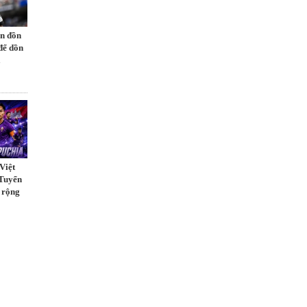
in đồn
để dồn
à
Việt
Tuyển
 rộng