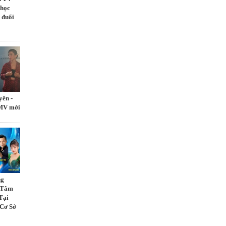
 học
 đuổi
yên -
 MV mới
ng
ừ Tâm
Tại
 Cơ Sở