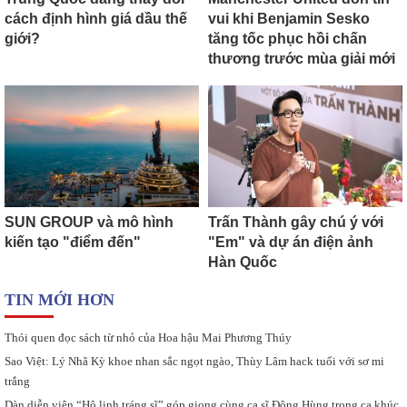
cách định hình giá dầu thế
vui khi Benjamin Sesko
giới?
tăng tốc phục hồi chấn
thương trước mùa giải mới
SUN GROUP và mô hình
Trấn Thành gây chú ý với
kiến tạo "điểm đến"
"Em" và dự án điện ảnh
Hàn Quốc
TIN MỚI HƠN
Thói quen đọc sách từ nhỏ của Hoa hậu Mai Phương Thúy
Sao Việt: Lý Nhã Kỳ khoe nhan sắc ngọt ngào, Thùy Lâm hack tuổi với sơ mi
trắng
Dàn diễn viên “Hộ linh tráng sĩ” góp giọng cùng ca sĩ Đông Hùng trong ca khúc