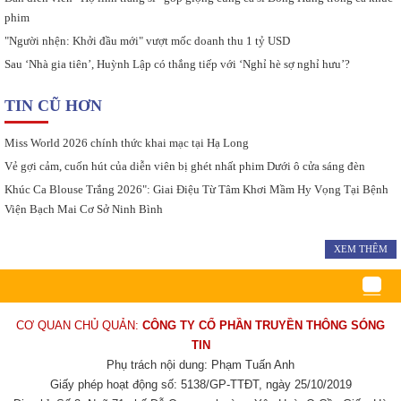
phim
"Người nhện: Khởi đầu mới" vượt mốc doanh thu 1 tỷ USD
Sau ‘Nhà gia tiên’, Huỳnh Lập có thắng tiếp với ‘Nghỉ hè sợ nghỉ hưu’?
TIN CŨ HƠN
Miss World 2026 chính thức khai mạc tại Hạ Long
Vẻ gợi cảm, cuốn hút của diễn viên bị ghét nhất phim Dưới ô cửa sáng đèn
Khúc Ca Blouse Trắng 2026": Giai Điệu Từ Tâm Khơi Mầm Hy Vọng Tại Bệnh
Viện Bạch Mai Cơ Sở Ninh Bình
XEM THÊM
CƠ QUAN CHỦ QUẢN:
CÔNG TY CỔ PHẦN TRUYỀN THÔNG SÓNG
TIN
Phụ trách nội dung: Phạm Tuấn Anh
Giấy phép hoạt động số: 5138/GP-TTĐT, ngày 25/10/2019