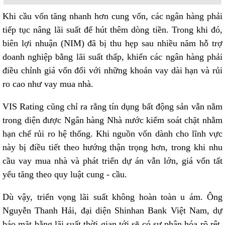
Khi cầu vốn tăng nhanh hơn cung vốn, các ngân hàng phải
tiếp tục nâng lãi suất để hút thêm dòng tiền. Trong khi đó,
biên lợi nhuận (NIM) đã bị thu hẹp sau nhiều năm hỗ trợ
doanh nghiệp bằng lãi suất thấp, khiến các ngân hàng phải
điều chỉnh giá vốn đối với những khoản vay dài hạn và rủi
ro cao như vay mua nhà.
VIS Rating cũng chỉ ra rằng tín dụng bất động sản vẫn nằm
trong diện được Ngân hàng Nhà nước kiểm soát chặt nhằm
hạn chế rủi ro hệ thống. Khi nguồn vốn dành cho lĩnh vực
này bị điều tiết theo hướng thận trọng hơn, trong khi nhu
cầu vay mua nhà và phát triển dự án vẫn lớn, giá vốn tất
yếu tăng theo quy luật cung - cầu.
Dù vậy, triển vọng lãi suất không hoàn toàn u ám. Ông
Nguyễn Thanh Hải, đại diện Shinhan Bank Việt Nam, dự
báo mặt bằng lãi suất thời gian tới sẽ có sự phân hóa rõ rệt.