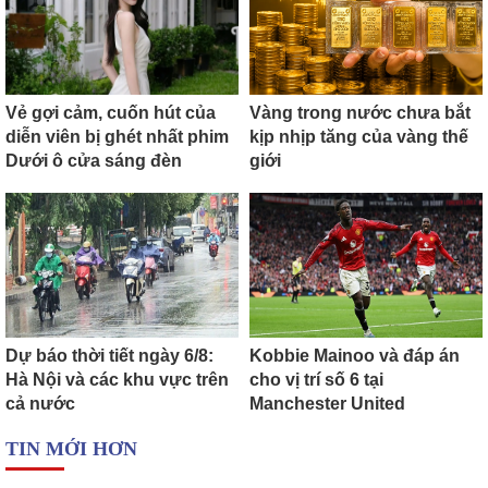
Vẻ gợi cảm, cuốn hút của
Vàng trong nước chưa bắt
diễn viên bị ghét nhất phim
kịp nhịp tăng của vàng thế
Dưới ô cửa sáng đèn
giới
Dự báo thời tiết ngày 6/8:
Kobbie Mainoo và đáp án
Hà Nội và các khu vực trên
cho vị trí số 6 tại
cả nước
Manchester United
TIN MỚI HƠN