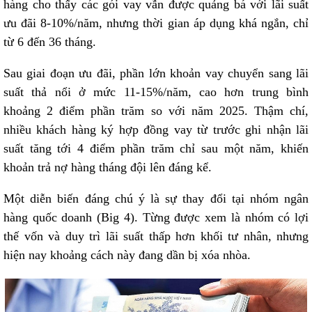
hàng cho thấy các gói vay vẫn được quảng bá với lãi suất
ưu đãi 8-10%/năm, nhưng thời gian áp dụng khá ngắn, chỉ
từ 6 đến 36 tháng.
Sau giai đoạn ưu đãi, phần lớn khoản vay chuyển sang lãi
suất thả nổi ở mức 11-15%/năm, cao hơn trung bình
khoảng 2 điểm phần trăm so với năm 2025. Thậm chí,
nhiều khách hàng ký hợp đồng vay từ trước ghi nhận lãi
suất tăng tới 4 điểm phần trăm chỉ sau một năm, khiến
khoản trả nợ hàng tháng đội lên đáng kể.
Một diễn biến đáng chú ý là sự thay đổi tại nhóm ngân
hàng quốc doanh (Big 4). Từng được xem là nhóm có lợi
thế vốn và duy trì lãi suất thấp hơn khối tư nhân, nhưng
hiện nay khoảng cách này đang dần bị xóa nhòa.