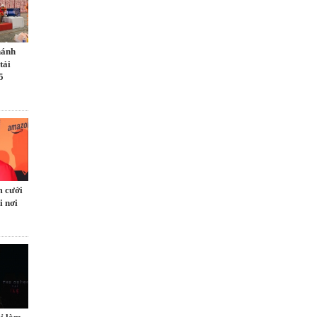
hánh
tải
5
m cưới
i nơi