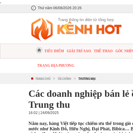
Thứ năm 06/08/2026 20:26
Trang thông tin điện tử tổng hợp
TIÊU ĐIỂM
GIẢI TRÍ SAO
THỂ THAO
GÓC NHÌ
TRANG ĐỊA PHƯƠNG
TRANG CHỦ
>
TÀI CHÍNH
>
THƯƠNG MẠI
Các doanh nghiệp bán lẻ 
Trung thu
16:02 | 24/09/2025
Năm nay, hàng Việt tiếp tục chiếm ưu thế trong giỏ
nước như Kinh Đô, Hữu Nghị, Đại Phát, Bibica… Bên