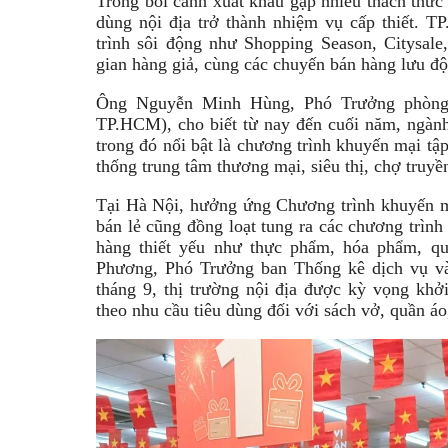
Trong bối cảnh xuất khẩu gặp nhiều thách thức 
dùng nội địa trở thành nhiệm vụ cấp thiết. T
trình sôi động như Shopping Season, Citysale
gian hàng giả, cùng các chuyến bán hàng lưu đ
Ông Nguyễn Minh Hùng, Phó Trưởng phòng
TP.HCM), cho biết từ nay đến cuối năm, ngành
trong đó nổi bật là chương trình khuyến mại tập
thống trung tâm thương mại, siêu thị, chợ truyền
Tại Hà Nội, hưởng ứng Chương trình khuyến mạ
bán lẻ cũng đồng loạt tung ra các chương trình
hàng thiết yếu như thực phẩm, hóa phẩm, q
Phương, Phó Trưởng ban Thống kê dịch vụ và
tháng 9, thị trường nội địa được kỳ vọng khở
theo nhu cầu tiêu dùng đối với sách vở, quần áo