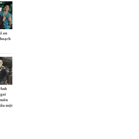
sĩ an
 hoạch
 Anh
 gai
khuôn
đấu một