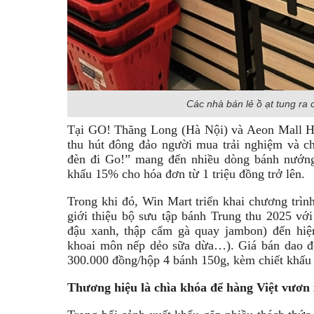
Các nhà bán lẻ ồ ạt tung ra 
Tại GO! Thăng Long (Hà Nội) và Aeon Mall H
thu hút đông đảo người mua trải nghiệm và ch
đèn đi Go!” mang đến nhiều dòng bánh nướng
khấu 15% cho hóa đơn từ 1 triệu đồng trở lên.
Trong khi đó, Win Mart triển khai chương trìn
giới thiệu bộ sưu tập bánh Trung thu 2025 với
đậu xanh, thập cẩm gà quay jambon) đến hiện 
khoai môn nếp dẻo sữa dừa…). Giá bán dao đ
300.000 đồng/hộp 4 bánh 150g, kèm chiết khấu
Thương hiệu là chìa khóa để hàng Việt vươn