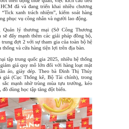
bởi biến động thuế quan, việc kích cầu tiêu
P.HCM đã và đang triển khai nhiều chương
, “Tick xanh trách nhiệm”, kiểm soát hàng
ộng phục vụ công nhân và người lao động.
 Quản lý thương mại (Sở Công Thương
 sẽ đẩy mạnh thêm các giải pháp đồng bộ,
 trung đợt 2 với sự tham gia của toàn bộ hệ
 thống và cửa hàng tiện lợi trên địa bàn.
i tập trung quốc gia 2025, nhiều hệ thống
 giảm giá quy mô lớn đối với hàng loạt mặt
uần áo, giày dép. Theo bà Đinh Thị Thúy
 giá (Cục Thống kê, Bộ Tài chính), trong
i sắc mạnh nhờ trùng mùa tựu trường, kéo
, đồ dùng học tập tăng đột biến.