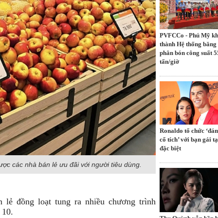
PVFCCo - Phú Mỹ k
thành Hệ thống băng 
phân bón công suất 5
tấn/giờ
Ronaldo tổ chức ‘đá
cổ tích’ với bạn gái tạ
đặc biệt
ược các nhà bán lẻ ưu đãi với người tiêu dùng.
 lẻ đồng loạt tung ra nhiều chương trình
 10.