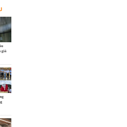
U
ầu
 giá
ng
ng