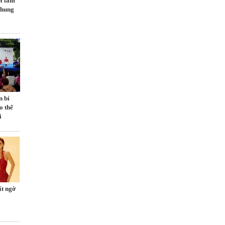
ỉ làm
chung
n bỉ
o thế
i
ất ngờ