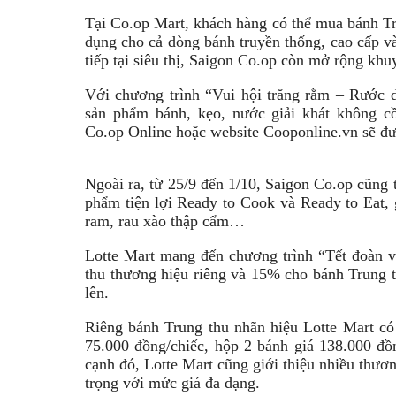
Tại Co.op Mart, khách hàng có thể mua bánh Tr
dụng cho cả dòng bánh truyền thống, cao cấp và
tiếp tại siêu thị, Saigon Co.op còn mở rộng khu
Với chương trình “Vui hội trăng rằm – Rước d
sản phẩm bánh, kẹo, nước giải khát không c
Co.op Online hoặc website Cooponline.vn sẽ đ
Ngoài ra, từ 25/9 đến 1/10, Saigon Co.op cũng 
phẩm tiện lợi Ready to Cook và Ready to Eat, 
ram, rau xào thập cẩm…
Lotte Mart mang đến chương trình “Tết đoàn v
thu thương hiệu riêng và 15% cho bánh Trung t
lên.
Riêng bánh Trung thu nhãn hiệu Lotte Mart có 
75.000 đồng/chiếc, hộp 2 bánh giá 138.000 đồ
cạnh đó, Lotte Mart cũng giới thiệu nhiều thươn
trọng với mức giá đa dạng.