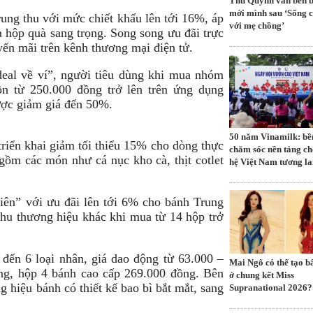
Thu Quỳnh vẫn bền b
mới mình sau ‘Sống 
ung thu với mức chiết khấu lên tới 16%, áp
với mẹ chồng’
 hộp quà sang trọng. Song song ưu đãi trực
yến mãi trên kênh thương mại điện tử.
eal về ví”, người tiêu dùng khi mua nhóm
ồn từ 250.000 đồng trở lên trên ứng dụng
ược giảm giá đến 50%.
50 năm Vinamilk: bề
triển khai giảm tối thiểu 15% cho dòng thực
chăm sóc nền tảng ch
gồm các món như cá nục kho cà, thịt cotlet
hệ Việt Nam tương la
iên” với ưu đãi lên tới 6% cho bánh Trung
hu thương hiệu khác khi mua từ 14 hộp trở
đến 6 loại nhân, giá dao động từ 63.000 –
Mai Ngô có thể tạo b
ng, hộp 4 bánh cao cấp 269.000 đồng. Bên
ở chung kết Miss
g hiệu bánh có thiết kế bao bì bắt mắt, sang
Supranational 2026?