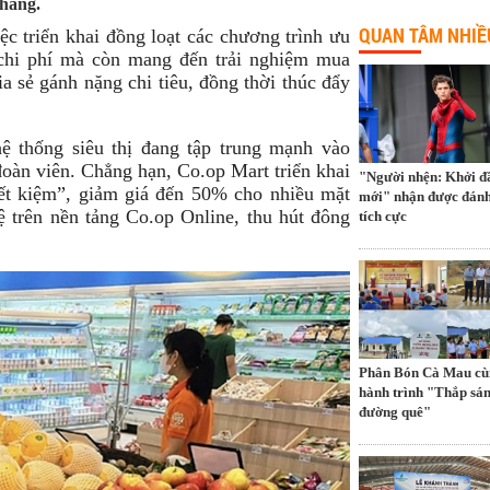
 hàng.
QUAN TÂM NHIỀ
ệc triển khai đồng loạt các chương trình ưu
 chi phí mà còn mang đến trải nghiệm mua
ia sẻ gánh nặng chi tiêu, đồng thời thúc đẩy
ệ thống siêu thị đang tập trung mạnh vào
àn viên. Chẳng hạn, Co.op Mart triển khai
"Người nhện: Khởi đ
iết kiệm”, giảm giá đến 50% cho nhiều mặt
mới" nhận được đánh
trên nền tảng Co.op Online, thu hút đông
tích cực
Phân Bón Cà Mau cù
hành trình "Thắp sá
đường quê"