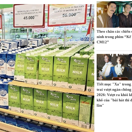
Theo chân các chiến 
ninh trong phim “Kế
CM12”
Tiết mục "Xa" trong
trai vượt ngàn chông
2026: Vượt ra khỏi 
khổ của "bài hát thi 
lần"