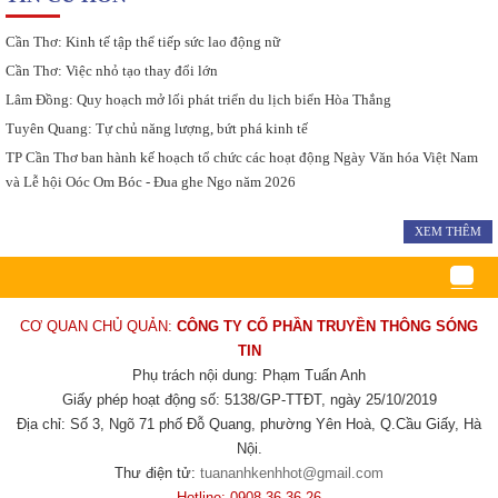
Cần Thơ: Kinh tế tập thể tiếp sức lao động nữ
Cần Thơ: Việc nhỏ tạo thay đổi lớn
Lâm Đồng: Quy hoạch mở lối phát triển du lịch biển Hòa Thắng
Tuyên Quang: Tự chủ năng lượng, bứt phá kinh tế
TP Cần Thơ ban hành kế hoạch tổ chức các hoạt động Ngày Văn hóa Việt Nam
và Lễ hội Oóc Om Bóc - Đua ghe Ngo năm 2026
XEM THÊM
CƠ QUAN CHỦ QUẢN:
CÔNG TY CỔ PHẦN TRUYỀN THÔNG SÓNG
TIN
Phụ trách nội dung: Phạm Tuấn Anh
Giấy phép hoạt động số: 5138/GP-TTĐT, ngày 25/10/2019
Địa chỉ: Số 3, Ngõ 71 phố Đỗ Quang, phường Yên Hoà, Q.Cầu Giấy, Hà
Nội.
Thư điện tử:
tuananhkenhhot@gmail.com
Hotline: 0908.36.36.26