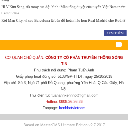
HLV Kim Sang-sik xoay tua đội hình: Màn tổng duyệt của tuyển Việt Nam trước
Campuchia
Rời Man City, vì sao Barcelona là bến đỗ hoàn hảo hơn Real Madrid cho Rodri?
XEM THÊM
CƠ QUAN CHỦ QUẢN:
CÔNG TY CỔ PHẦN TRUYỀN THÔNG SÓNG
TIN
Phụ trách nội dung: Phạm Tuấn Anh
Giấy phép hoạt động số: 5138/GP-TTĐT, ngày 25/10/2019
Địa chỉ: Số 3, Ngõ 71 phố Đỗ Quang, phường Yên Hoà, Q.Cầu Giấy, Hà
Nội.
Thư điện tử:
tuananhkenhhot@gmail.com
Hotline: 0908.36.36.26
Fanpage:
kenhhotvietnam
Based on MasterCMS Ultimate Edition v2.7 2017