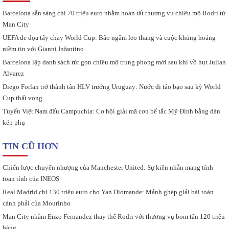
Barcelona sẵn sàng chi 70 triệu euro nhằm hoàn tất thương vụ chiêu mộ Rodri từ
Man City
UEFA đe dọa tẩy chay World Cup: Bão ngầm leo thang và cuộc khủng hoảng
niềm tin với Gianni Infantino
Barcelona lập danh sách rút gọn chiêu mộ trung phong mới sau khi vồ hụt Julian
Alvarez
Diego Forlan trở thành tân HLV trưởng Uruguay: Nước đi táo bạo sau kỳ World
Cup thất vọng
Tuyển Việt Nam đấu Campuchia: Cơ hội giải mã cơn bế tắc Mỹ Đình bằng dàn
kép phụ
TIN CŨ HƠN
Chiến lược chuyển nhượng của Manchester United: Sự kiên nhẫn mang tính
toan tính của INEOS
Real Madrid chi 130 triệu euro cho Yan Diomande: Mảnh ghép giải bài toán
cánh phải của Mourinho
Man City nhắm Enzo Fernandez thay thế Rodri với thương vụ bom tấn 120 triệu
bảng