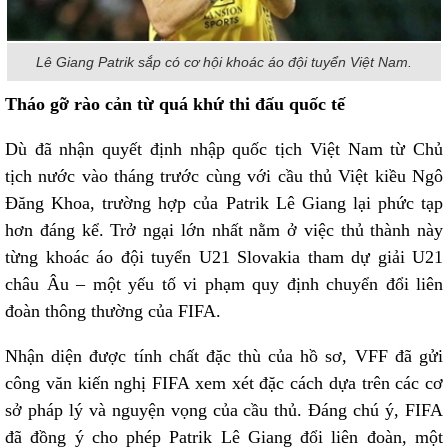
Lê Giang Patrik sắp có cơ hội khoác áo đội tuyển Việt Nam.
Tháo gỡ rào cản từ quá khứ thi đấu quốc tế
Dù đã nhận quyết định nhập quốc tịch Việt Nam từ Chủ
tịch nước vào tháng trước cùng với cầu thủ Việt kiều Ngô
Đăng Khoa, trường hợp của Patrik Lê Giang lại phức tạp
hơn đáng kể. Trở ngại lớn nhất nằm ở việc thủ thành này
từng khoác áo đội tuyển U21 Slovakia tham dự giải U21
châu Âu – một yếu tố vi phạm quy định chuyển đổi liên
đoàn thông thường của FIFA.
Nhận diện được tính chất đặc thù của hồ sơ, VFF đã gửi
công văn kiến nghị FIFA xem xét đặc cách dựa trên các cơ
sở pháp lý và nguyện vọng của cầu thủ. Đáng chú ý, FIFA
đã đồng ý cho phép Patrik Lê Giang đổi liên đoàn, một