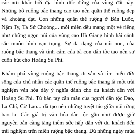
các nơi khác bởi địa hình dốc đứng của vùng đất này.
Những bờ ruộng bậc thang cao tạo nên quần thể ruộng đẹp
và khoáng đạt. Còn những quần thể ruộng ở Bản Luốc,
Nậm Ty, Tả Sử Choóng... mỗi miền đều mang một vẻ riêng
như những ngọn núi của vùng cao Hà Giang hình hài cảnh
sắc muôn hình vạn trạng. Sự đa dạng của núi non, của
ruộng bậc thang và tình cảm của bà con dân tộc tạo nên sự
cuốn hút cho Hoàng Su Phì.
Khám phá vùng ruộng bậc thang di sản và tìm hiểu đời
sống của chủ nhân các quần thể ruộng bậc thang là một trải
nghiệm văn hóa đầy ý nghĩa dành cho du khách đến với
Hoàng Su Phì. Từ bàn tay cẫn mần của người dân tộc Dao,
La Chí, Cờ Lao... đã tạo nên những tuyệt tác giữa núi rừng
bao la. Các giá trị văn hóa dân tộc gần như được giữ
nguyên bản càng tăng thêm sức hấp dẫn với du khách đến
trải nghiệm trên miền ruộng bậc thang. Dù những ngày mùa