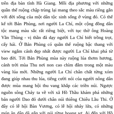
trên địa bàn tỉnh Hà Giang. Mỗi địa phương với những
quần thể ruộng chập trùng lại mang theo sắc màu riêng gắn
với đời sống của một dân tộc sinh sống ở vùng đó. Có thể
kể tới Bản Phùng, nơi người La Chí, một cộng đồng dân
tộc mang màu sắc rất riêng biệt, với tục thờ ông Hoàng
Vần Thùng - vị thần đã dạy người La Chí biết trồng trọt,
cấy hái. Ở Bản Phùng có quần thể ruộng bậc thang với
view ngắm cảnh đẹp nhất được người La Chí khai phá từ
bao đời. Tới Bản Phùng mùa này ruộng lúa thơm hương,
cảnh trời mùa Thu nơi non cao chìm đắm trong một màu
vàng lúa mới. Những người La Chí chân chất từng xóm
đang giúp nhau thu lúa, tiếng cười nói của người nông dân
được mùa mang bội thu vang khắp các triền núi. Ngược
nguồn sông Chảy ta về với xã Hồ Thầu khám phá những
bản người Dao đỏ dưới chân núi thiêng Chiêu Lầu Thi. Ở
đây có lễ hội Bàn Vương, có lễ hội nhảy lửa, có những
món ăn dân dã gắn với núi rừng hoang sơ. Ai đến với Hồ