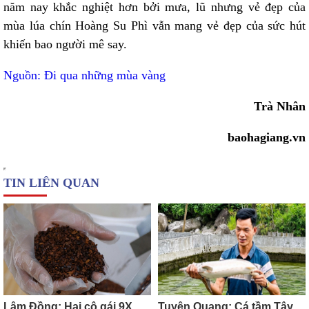
năm nay khắc nghiệt hơn bởi mưa, lũ nhưng vẻ đẹp của
mùa lúa chín Hoàng Su Phì vẫn mang vẻ đẹp của sức hút
khiến bao người mê say.
Nguồn: Đi qua những mùa vàng
Trà Nhân
baohagiang.vn
TIN LIÊN QUAN
Lâm Đồng: Hai cô gái 9X
Tuyên Quang: Cá tầm Tây