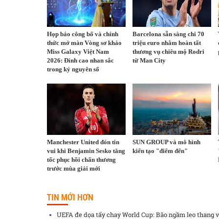
Họp báo công bố và chính
Barcelona sẵn sàng chi 70
thức mở màn Vòng sơ khảo
triệu euro nhằm hoàn tất
Miss Galaxy Việt Nam
thương vụ chiêu mộ Rodri
2026: Đỉnh cao nhan sắc
từ Man City
trong kỷ nguyên số
Manchester United đón tin
SUN GROUP và mô hình
vui khi Benjamin Sesko tăng
kiến tạo "điểm đến"
tốc phục hồi chấn thương
trước mùa giải mới
TIN MỚI HƠN
UEFA đe dọa tẩy chay World Cup: Bão ngầm leo thang v