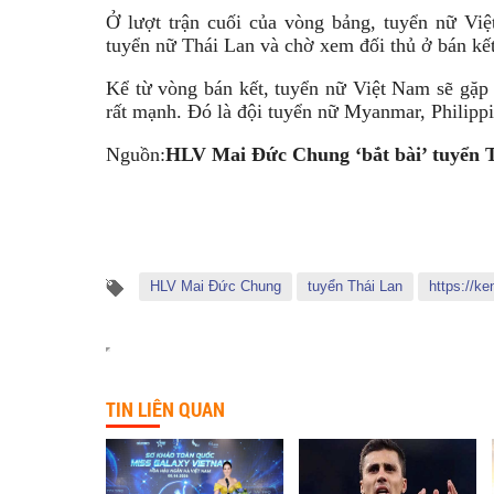
Ở lượt trận cuối của vòng bảng, tuyển nữ Việ
tuyển nữ Thái Lan và chờ xem đối thủ ở bán kết 
Kể từ vòng bán kết, tuyển nữ Việt Nam sẽ gặp 
rất mạnh. Đó là đội tuyển nữ Myanmar, Philipp
Nguồn:
HLV Mai Đức Chung ‘bắt bài’ tuyển 
HLV Mai Đức Chung
tuyển Thái Lan
https://ke
TIN LIÊN QUAN