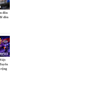
in đồn
để dồn
à
Việt
Tuyển
 rộng