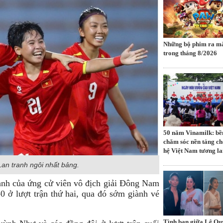
Những bộ phim ra mă
trong tháng 8/2026
50 năm Vinamilk: bề
chăm sóc nền tảng ch
hệ Việt Nam tương la
an tranh ngôi nhất bảng.
nh của ứng cử viên vô địch giải Đông Nam
0 ở lượt trận thứ hai, qua đó sớm giành vé
Tình bạn giữa Lệ Qu