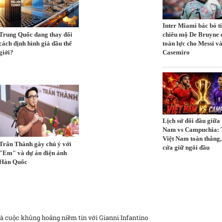
Inter Miami bác bỏ t
Trung Quốc đang thay đổi
chiêu mộ De Bruyne 
cách định hình giá dầu thế
toàn lực cho Messi v
giới?
Casemiro
Lịch sử đối đầu giữa 
Nam vs Campuchia: 
Việt Nam toàn thắng,
Trấn Thành gây chú ý với
cửa giữ ngôi đầu
"Em" và dự án điện ảnh
Hàn Quốc
à cuộc khủng hoảng niềm tin với Gianni Infantino