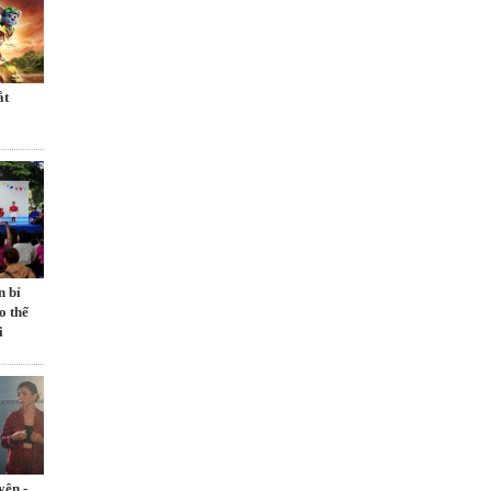
́t
n bỉ
o thế
i
yên -