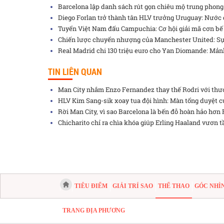
Barcelona lập danh sách rút gọn chiêu mộ trung phong
Diego Forlan trở thành tân HLV trưởng Uruguay: Nước 
Tuyển Việt Nam đấu Campuchia: Cơ hội giải mã cơn bế
Chiến lược chuyển nhượng của Manchester United: Sự
Real Madrid chi 130 triệu euro cho Yan Diomande: Mản
TIN LIÊN QUAN
Man City nhắm Enzo Fernandez thay thế Rodri với thươ
HLV Kim Sang-sik xoay tua đội hình: Màn tổng duyệt 
Rời Man City, vì sao Barcelona là bến đỗ hoàn hảo hơn
Chicharito chỉ ra chìa khóa giúp Erling Haaland vươn t
TIÊU ĐIỂM
GIẢI TRÍ SAO
THỂ THAO
GÓC NHÌ
TRANG ĐỊA PHƯƠNG