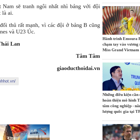
t Nam sẽ tranh ngôi nhất nhì bảng với đội
là ai.
đối thủ rất mạnh, vì các đội ở bảng B cũng
ines và U23 Úc.
Hành trình Emoura
Thái Lan
chạm tay vào vương
Miss Grand Vietnam
Tâm Tâm
giaoducthoidai.vn
nhhot.vn/
Những điều kiện cần 
hoàn thiện mô hình 
tâm công nghiệp - nă
lượng quốc gia tại 