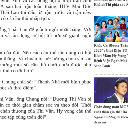
uỳnh Như và các đồng đội ở lượt trận cuối
Khánh Thi phía sau
 A sau hai trận toàn thắng, HLV Mai Đức
hái Lan thi đấu từ trận trước và trận này.
có cả cầu thủ nhập tịch.
ắng Thái Lan để giành ngôi nhất bảng. Với
n và tận dụng cơ hội tốt hơn sẽ giành ngôi
Khúc Ca Blouse Trắ
2026": Giai Điệu T
n của đội. Nếu các cầu thủ tận dụng cơ hội
Khơi Mầm Hy Vọng 
àn thắng. Vì chuẩn bị lực lượng cho trận sau
Bệnh Viện Bạch Mai
t nhưng một số cầu thủ chơi chưa được như
Ninh Bình
 thủ có tốt hơn”.
 Chung chia sẻ: “Thanh Nhã mới bình phục
một số thời điểm”.
hị Vân, ông Chung nói: “Dương Thị Vân bị
n có thời gian chăm sóc và theo dõi. Thời
Chân dung nam MC
ộ chấn thương của Thị Vân. Hy vọng cầu thủ
xuất thân gia thế: Bỏ
eo tập cùng toàn đội”.
Ngoại thương để theo
đam mê