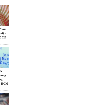
 Phạm
 miện
 2026
để
Trung
ng
TP HCM