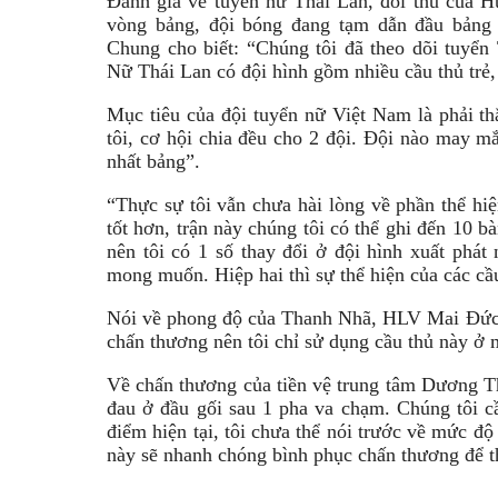
Đánh giá về tuyển nữ Thái Lan, đối thủ của H
vòng bảng, đội bóng đang tạm dẫn đầu bảng
Chung cho biết: “Chúng tôi đã theo dõi tuyển T
Nữ Thái Lan có đội hình gồm nhiều cầu thủ trẻ, 
Mục tiêu của đội tuyển nữ Việt Nam là phải th
tôi, cơ hội chia đều cho 2 đội. Đội nào may mắ
nhất bảng”.
“Thực sự tôi vẫn chưa hài lòng về phần thể hiệ
tốt hơn, trận này chúng tôi có thể ghi đến 10 b
nên tôi có 1 số thay đổi ở đội hình xuất phá
mong muốn. Hiệp hai thì sự thể hiện của các cầu
Nói về phong độ của Thanh Nhã, HLV Mai Đức
chấn thương nên tôi chỉ sử dụng cầu thủ này ở 
Về chấn thương của tiền vệ trung tâm Dương T
đau ở đầu gối sau 1 pha va chạm. Chúng tôi cầ
điểm hiện tại, tôi chưa thể nói trước về mức đ
này sẽ nhanh chóng bình phục chấn thương để th