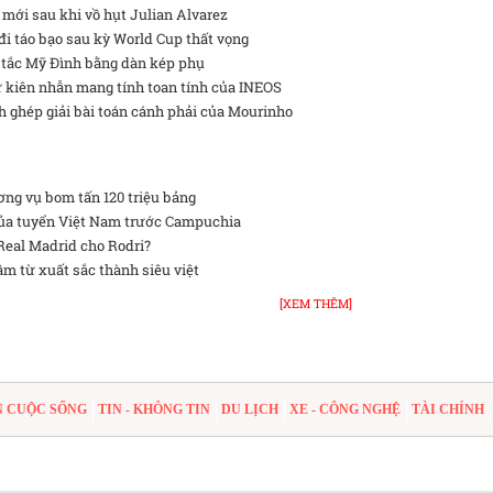
 mới sau khi vồ hụt Julian Alvarez
đi táo bạo sau kỳ World Cup thất vọng
 tắc Mỹ Đình bằng dàn kép phụ
 kiên nhẫn mang tính toan tính của INEOS
h ghép giải bài toán cánh phải của Mourinho
ng vụ bom tấn 120 triệu bảng
của tuyển Việt Nam trước Campuchia
 Real Madrid cho Rodri?
ầm từ xuất sắc thành siêu việt
[XEM THÊM]
N CUỘC SỐNG
TIN - KHÔNG TIN
DU LỊCH
XE - CÔNG NGHỆ
TÀI CHÍNH