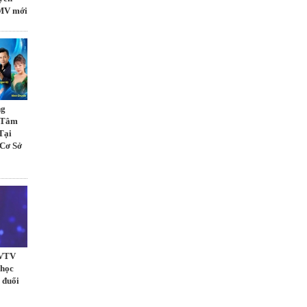
 MV mới
ng
ừ Tâm
Tại
 Cơ Sở
 VTV
 học
 đuổi