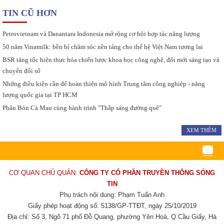
TIN CŨ HƠN
Petrovietnam và Danantara Indonesia mở rộng cơ hội hợp tác năng lượng
50 năm Vinamilk: bền bỉ chăm sóc nền tảng cho thế hệ Việt Nam tương lai
BSR tăng tốc hiện thực hóa chiến lược khoa học công nghệ, đổi mới sáng tạo và
chuyển đổi số
Những điều kiện cần để hoàn thiện mô hình Trung tâm công nghiệp - năng
lượng quốc gia tại TP HCM
Phân Bón Cà Mau cùng hành trình "Thắp sáng đường quê"
XEM THÊM
CƠ QUAN CHỦ QUẢN:
CÔNG TY CỔ PHẦN TRUYỀN THÔNG SÓNG
TIN
Phụ trách nội dung: Phạm Tuấn Anh
Giấy phép hoạt động số: 5138/GP-TTĐT, ngày 25/10/2019
Địa chỉ: Số 3, Ngõ 71 phố Đỗ Quang, phường Yên Hoà, Q.Cầu Giấy, Hà