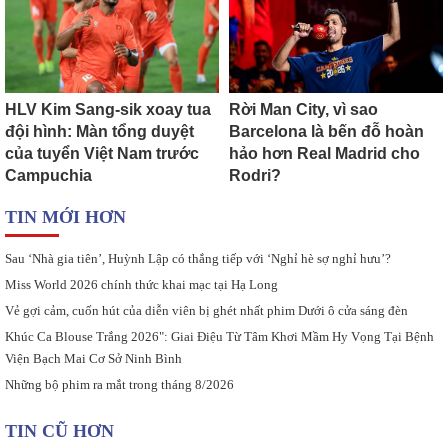
HLV Kim Sang-sik xoay tua
Rời Man City, vì sao
đội hình: Màn tổng duyệt
Barcelona là bến đỗ hoàn
của tuyển Việt Nam trước
hảo hơn Real Madrid cho
Campuchia
Rodri?
TIN MỚI HƠN
Sau ‘Nhà gia tiên’, Huỳnh Lập có thắng tiếp với ‘Nghỉ hè sợ nghỉ hưu’?
Miss World 2026 chính thức khai mạc tại Hạ Long
Vẻ gợi cảm, cuốn hút của diễn viên bị ghét nhất phim Dưới ô cửa sáng đèn
Khúc Ca Blouse Trắng 2026": Giai Điệu Từ Tâm Khơi Mầm Hy Vọng Tại Bệnh
Viện Bạch Mai Cơ Sở Ninh Bình
Những bộ phim ra mắt trong tháng 8/2026
TIN CŨ HƠN