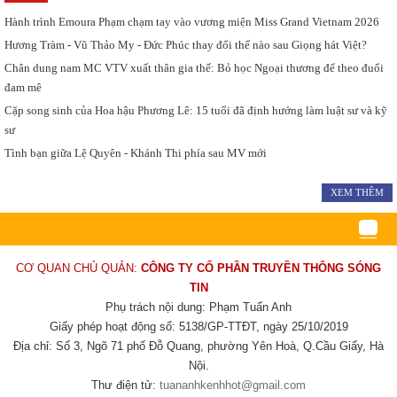
Hành trình Emoura Phạm chạm tay vào vương miện Miss Grand Vietnam 2026
Hương Tràm - Vũ Thảo My - Đức Phúc thay đổi thế nào sau Giọng hát Việt?
Chân dung nam MC VTV xuất thân gia thế: Bỏ học Ngoại thương để theo đuổi
đam mê
Cặp song sinh của Hoa hậu Phương Lê: 15 tuổi đã định hướng làm luật sư và kỹ
sư
Tình bạn giữa Lệ Quyên - Khánh Thi phía sau MV mới
XEM THÊM
CƠ QUAN CHỦ QUẢN:
CÔNG TY CỔ PHẦN TRUYỀN THÔNG SÓNG
TIN
Phụ trách nội dung: Phạm Tuấn Anh
Giấy phép hoạt động số: 5138/GP-TTĐT, ngày 25/10/2019
Địa chỉ: Số 3, Ngõ 71 phố Đỗ Quang, phường Yên Hoà, Q.Cầu Giấy, Hà
Nội.
Thư điện tử:
tuananhkenhhot@gmail.com