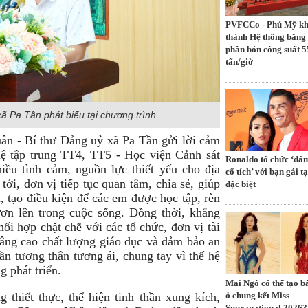
PVFCCo - Phú Mỹ k
thành Hệ thống băng 
phân bón công suất 5
tấn/giờ
ã Pa Tần phát biểu tại chương trình.
uân - Bí thư Đảng uỷ xã Pa Tần gửi lời cảm
hệ tập trung TT4, TT5 - Học viện Cảnh sát
Ronaldo tổ chức ‘đá
ều tình cảm, nguồn lực thiết yếu cho địa
cổ tích’ với bạn gái tạ
i, đơn vị tiếp tục quan tâm, chia sẻ, giúp
đặc biệt
, tạo điều kiện để các em được học tập, rèn
ơn lên trong cuộc sống. Đồng thời, khẳng
ối hợp chặt chẽ với các tổ chức, đơn vị tài
nâng cao chất lượng giáo dục và đảm bảo an
hần tương thân tương ái, chung tay vì thế hệ
 phát triển.
Mai Ngô có thể tạo b
ở chung kết Miss
 thiết thực, thể hiện tinh thần xung kích,
Supranational 2026?