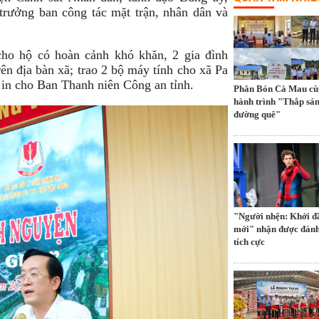
rưởng ban công tác mặt trận, nhân dân và
cho hộ có hoàn cảnh khó khăn, 2 gia đình
ên địa bàn xã; trao 2 bộ máy tính cho xã Pa
in cho Ban Thanh niên Công an tỉnh.
Phân Bón Cà Mau cù
hành trình "Thắp sá
đường quê"
"Người nhện: Khởi đ
mới" nhận được đánh
tích cực