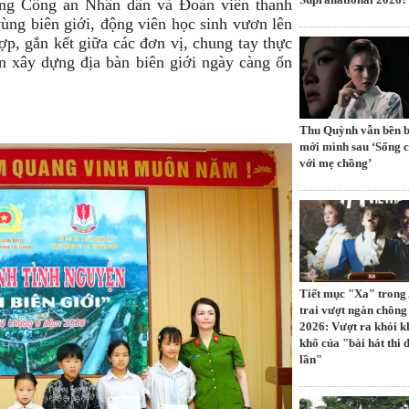
ượng Công an Nhân dân và Đoàn viên thanh
ùng biên giới, động viên học sinh vươn lên
ợp, gắn kết giữa các đơn vị, chung tay thực
ần xây dựng địa bàn biên giới ngày càng ổn
Thu Quỳnh vẫn bền b
mới mình sau ‘Sống 
với mẹ chồng’
Tiết mục "Xa" trong
trai vượt ngàn chông
2026: Vượt ra khỏi 
khổ của "bài hát thi 
lần"