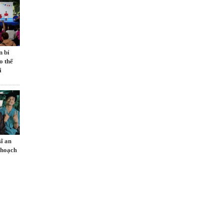
n bỉ
o thế
i
sĩ an
 hoạch