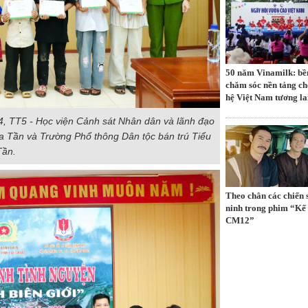
50 năm Vinamilk: bề
chăm sóc nền tảng ch
hệ Việt Nam tương la
TT4, TT5 - Học viện Cảnh sát Nhân dân và lãnh đạo
 Tần và Trường Phổ thông Dân tộc bán trú Tiểu
Tần.
Theo chân các chiến 
ninh trong phim “Kế
CM12”