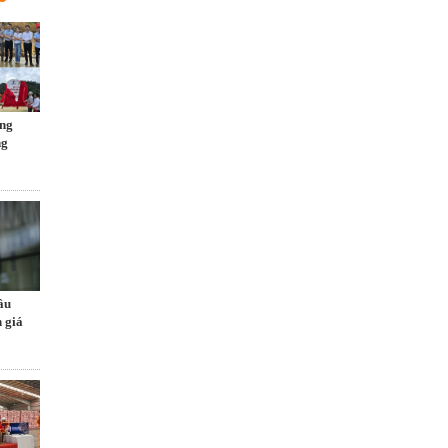
ng
ng
ầu
 giá