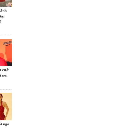
hánh
tải
5
m cưới
i nơi
ất ngờ