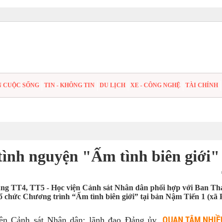
N CUỘC SỐNG
TIN - KHÔNG TIN
DU LỊCH
XE - CÔNG NGHỆ
TÀI CHÍNH
tình nguyện "Ấm tình biên giới"
trung TT4, TT5 - Học viện Cảnh sát Nhân dân phối hợp với Ban T
ổ chức Chương trình “Ấm tình biên giới” tại bản Nậm Tiến 1 (xã 
QUAN TÂM NHIỀ
iện Cảnh sát Nhân dân; lãnh đạo Đảng ủy,