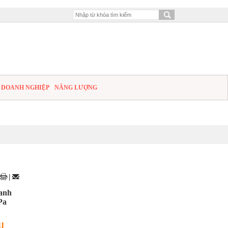
DOANH NGHIỆP
NĂNG LƯỢNG
|
hanh
Pa
U