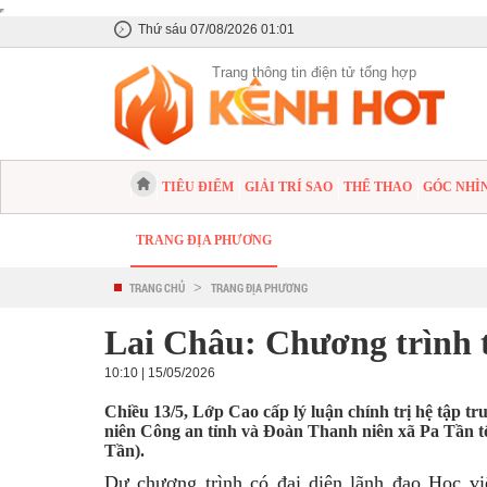
Thứ sáu 07/08/2026 01:01
Trang thông tin điện tử tổng hợp
TIÊU ĐIỂM
GIẢI TRÍ SAO
THỂ THAO
GÓC NHÌ
TRANG ĐỊA PHƯƠNG
TRANG CHỦ
>
TRANG ĐỊA PHƯƠNG
Lai Châu: Chương trình 
10:10 | 15/05/2026
Chiều 13/5, Lớp Cao cấp lý luận chính trị hệ tập 
niên Công an tỉnh và Đoàn Thanh niên xã Pa Tần t
Tần).
Dự chương trình có đại diện lãnh đạo Học v