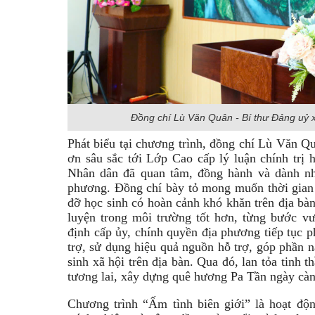
Đồng chí Lù Văn Quân - Bí thư Đảng uỷ x
Phát biểu tại chương trình, đồng chí Lù Văn Q
ơn sâu sắc tới Lớp Cao cấp lý luận chính trị 
Nhân dân đã quan tâm, đồng hành và dành nhi
phương. Đồng chí bày tỏ mong muốn thời gian tớ
đỡ học sinh có hoàn cảnh khó khăn trên địa bàn
luyện trong môi trường tốt hơn, từng bước vư
định cấp ủy, chính quyền địa phương tiếp tục ph
trợ, sử dụng hiệu quả nguồn hỗ trợ, góp phần 
sinh xã hội trên địa bàn. Qua đó, lan tỏa tinh t
tương lai, xây dựng quê hương Pa Tần ngày càng
Chương trình “Ấm tình biên giới” là hoạt động