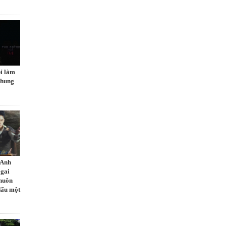
ỉ làm
chung
 Anh
 gai
khuôn
đấu một