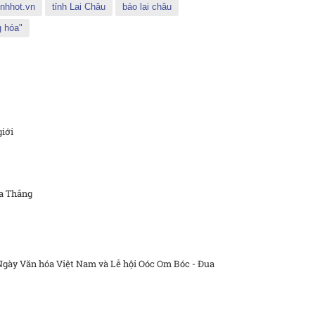
nhhot.vn
tỉnh Lai Châu
báo lai châu
g hóa"
giới
òa Thắng
Ngày Văn hóa Việt Nam và Lễ hội Oóc Om Bóc - Đua