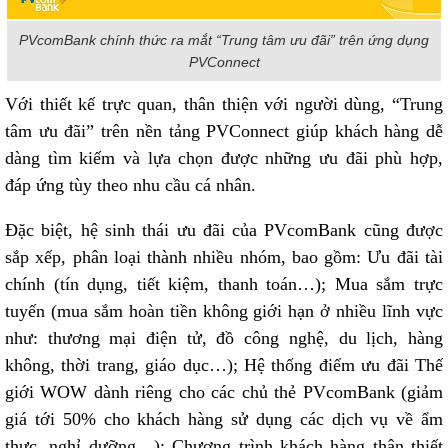
PVcomBank chính thức ra mắt “Trung tâm ưu đãi” trên ứng dụng
PVConnect
Với thiết kế trực quan, thân thiện với người dùng, “Trung
tâm ưu đãi” trên nền tảng PVConnect giúp khách hàng dễ
dàng tìm kiếm và lựa chọn được những ưu đãi phù hợp,
đáp ứng tùy theo nhu cầu cá nhân.
Đặc biệt, hệ sinh thái ưu đãi của PVcomBank cũng được
sắp xếp, phân loại thành nhiều nhóm, bao gồm: Ưu đãi tài
chính (tín dụng, tiết kiệm, thanh toán…); Mua sắm trực
tuyến (mua sắm hoàn tiền không giới hạn ở nhiều lĩnh vực
như: thương mại điện tử, đồ công nghệ, du lịch, hàng
không, thời trang, giáo dục…); Hệ thống điểm ưu đãi Thế
giới WOW dành riêng cho các chủ thẻ PVcomBank (giảm
giá tới 50% cho khách hàng sử dụng các dịch vụ về ẩm
thực, nghỉ dưỡng…); Chương trình khách hàng thân thiết