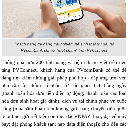
Khách hàng dễ dàng trải nghiệm hệ sinh thái ưu đãi tại
PVcomBank chỉ với “một chạm” trên PVConnect
Thông qua hơn 200 tính năng và tiện ích ưu việt trên nền
tảng PVConnect, khách hàng của PVcomBank có thể dễ
dàng tìm kiếm những giải pháp phù hợp - đáp ứng trọn vẹn
nhu cầu tài chính cá nhân, từ các giao dịch hàng ngày
(thanh toán hóa đơn tiền điện tự động; thanh toán các loại
hóa đơn sinh hoạt gia đình); dịch vụ tài chính phục vụ cuộc
sống (mua sắm hoàn tiền không giới hạn; chuyển tiền quốc
tế online; gửi tiết kiệm online; đặt VNPAY Taxi; đặt vé máy
bay; đặt phòng khách sạn; nạp data điện thoại); cho đến các