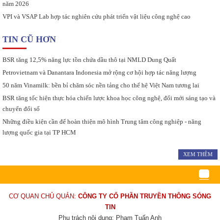
năm 2026
VPI và VSAP Lab hợp tác nghiên cứu phát triển vật liệu công nghệ cao
TIN CŨ HƠN
BSR tăng 12,5% năng lực tồn chứa dầu thô tại NMLD Dung Quất
Petrovietnam và Danantara Indonesia mở rộng cơ hội hợp tác năng lượng
50 năm Vinamilk: bền bỉ chăm sóc nền tảng cho thế hệ Việt Nam tương lai
BSR tăng tốc hiện thực hóa chiến lược khoa học công nghệ, đổi mới sáng tạo và
chuyển đổi số
Những điều kiện cần để hoàn thiện mô hình Trung tâm công nghiệp - năng
lượng quốc gia tại TP HCM
XEM THÊM
CƠ QUAN CHỦ QUẢN:
CÔNG TY CỔ PHẦN TRUYỀN THÔNG SÓNG
TIN
Phụ trách nội dung: Phạm Tuấn Anh