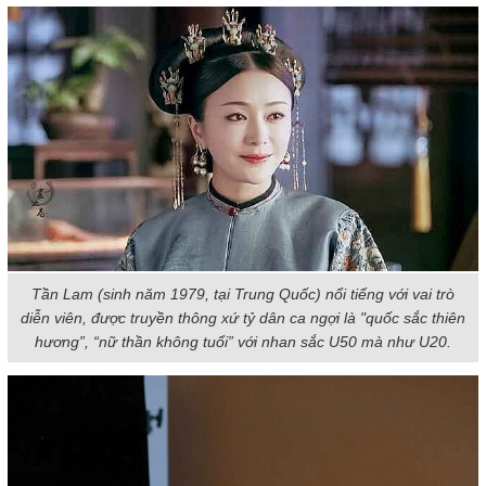
Tần Lam (sinh năm 1979, tại Trung Quốc) nổi tiếng với vai trò
diễn viên, được truyền thông xứ tỷ dân ca ngợi là "quốc sắc thiên
hương”, “nữ thần không tuổi” với nhan sắc U50 mà như U20.