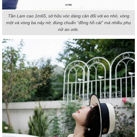
Tần Lam cao 1m65, sở hữu vóc dáng cân đối với eo nhỏ, vòng
một và vòng ba nảy nở, đúng chuẩn “đồng hồ cát” mà nhiều phụ
nữ ao ước.