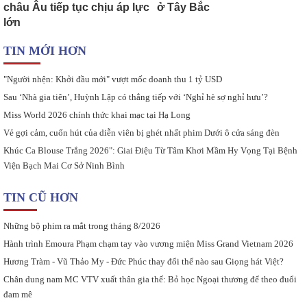
châu Âu tiếp tục chịu áp lực
ở Tây Bắc
lớn
TIN MỚI HƠN
"Người nhện: Khởi đầu mới" vượt mốc doanh thu 1 tỷ USD
Sau ‘Nhà gia tiên’, Huỳnh Lập có thắng tiếp với ‘Nghỉ hè sợ nghỉ hưu’?
Miss World 2026 chính thức khai mạc tại Hạ Long
Vẻ gợi cảm, cuốn hút của diễn viên bị ghét nhất phim Dưới ô cửa sáng đèn
Khúc Ca Blouse Trắng 2026": Giai Điệu Từ Tâm Khơi Mầm Hy Vọng Tại Bệnh
Viện Bạch Mai Cơ Sở Ninh Bình
TIN CŨ HƠN
Những bộ phim ra mắt trong tháng 8/2026
Hành trình Emoura Phạm chạm tay vào vương miện Miss Grand Vietnam 2026
Hương Tràm - Vũ Thảo My - Đức Phúc thay đổi thế nào sau Giọng hát Việt?
Chân dung nam MC VTV xuất thân gia thế: Bỏ học Ngoại thương để theo đuổi
đam mê