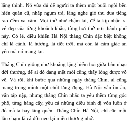
lặng thinh. Nó vừa đủ để người ta thèm một buổi ngồi bên
hiên quán cũ, nhấp ngụm trà, lắng nghe gió thu đưa tiếng
rao đêm xa xăm. Mọi thứ như chậm lại, để ta kịp nhận ra
vẻ đẹp của từng khoảnh khắc, từng hơi thở nơi thành phố
này. Có lẽ, điều khiến Hà Nội tháng Chín đặc biệt không
chỉ là cảnh, là hương, là tiết trời, mà còn là cảm giác an
yên mà nó mang lại.
Tháng Chín giống như khoảng lặng hiếm hoi giữa bản nhạc
đời thường, để ai đó đang mệt mỏi cũng thấy lòng được vỗ
về. Và rồi, khi bước qua những ngày tháng Chín, ai cũng
mang trong mình một chút lắng đọng. Hà Nội vẫn ồn ào,
vẫn tấp nập, nhưng tháng Chín nhắc ta yêu thêm từng góc
phố, từng hàng cây, yêu cả những điều bình dị vốn luôn ở
đó mà ta hay lãng quên. Tháng Chín Hà Nội, chỉ cần một
lần chạm là cả đời neo lại miền thương nhớ.