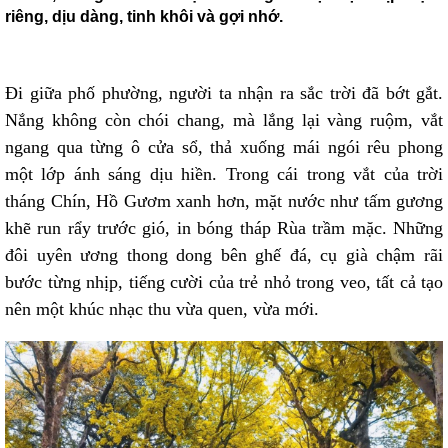
riêng, dịu dàng, tinh khôi và gợi nhớ.
Đi giữa phố phường, người ta nhận ra sắc trời đã bớt gắt.
Nắng không còn chói chang, mà lắng lại vàng ruộm, vắt
ngang qua từng ô cửa sổ, thả xuống mái ngói rêu phong
một lớp ánh sáng dịu hiền. Trong cái trong vắt của trời
tháng Chín, Hồ Gươm xanh hơn, mặt nước như tấm gương
khẽ run rẩy trước gió, in bóng tháp Rùa trầm mặc. Những
đôi uyên ương thong dong bên ghế đá, cụ già chậm rãi
bước từng nhịp, tiếng cười của trẻ nhỏ trong veo, tất cả tạo
nên một khúc nhạc thu vừa quen, vừa mới.