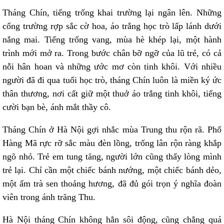
Tháng Chín, tiếng trống khai trường lại ngân lên. Những
cổng trường rợp sắc cờ hoa, áo trắng học trò lấp lánh dưới
nắng mai. Tiếng trống vang, mùa hè khép lại, một hành
trình mới mở ra. Trong bước chân bỡ ngỡ của lũ trẻ, có cả
nỗi hân hoan và những ước mơ còn tinh khôi. Với nhiều
người đã đi qua tuổi học trò, tháng Chín luôn là miền ký ức
thân thương, nơi cất giữ một thuở áo trắng tinh khôi, tiếng
cười bạn bè, ánh mắt thầy cô.
Tháng Chín ở Hà Nội gợi nhắc mùa Trung thu rộn rã. Phố
Hàng Mã rực rỡ sắc màu đèn lồng, trống lân rộn ràng khắp
ngõ nhỏ. Trẻ em tung tăng, người lớn cũng thấy lòng mình
trẻ lại. Chỉ cần một chiếc bánh nướng, một chiếc bánh dẻo,
một ấm trà sen thoảng hương, đã đủ gói trọn ý nghĩa đoàn
viên trong ánh trăng Thu.
Hà Nội tháng Chín không hẳn sôi động, cũng chẳng quá