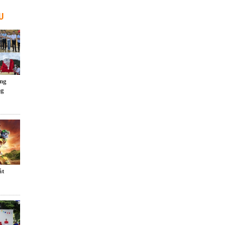
U
ng
ng
́t