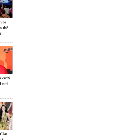
n bỉ
o thế
i
m cưới
i nơi
 Cần
 3