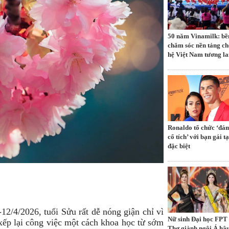
50 năm Vinamilk: bề
chăm sóc nền tảng ch
hệ Việt Nam tương la
Ronaldo tổ chức ‘đá
cổ tích’ với bạn gái tạ
đặc biệt
12/4/2026, tuổi Sửu rất dễ nóng giận chỉ vì
Nữ sinh Đại học FPT
xếp lại công việc một cách khoa học từ sớm
Thơ giành ngôi Á hậu