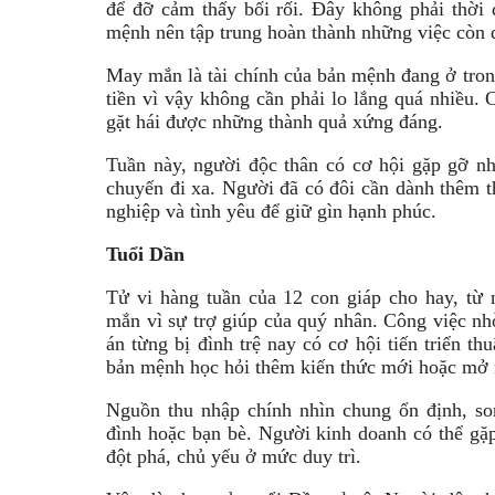
để đỡ cảm thấy bối rối. Đây không phải thời 
mệnh nên tập trung hoàn thành những việc còn 
May mắn là tài chính của bản mệnh đang ở trong
tiền vì vậy không cần phải lo lắng quá nhiều. 
gặt hái được những thành quả xứng đáng.
Tuần này, người độc thân có cơ hội gặp gỡ n
chuyến đi xa. Người đã có đôi cần dành thêm th
nghiệp và tình yêu để giữ gìn hạnh phúc.
Tuổi Dần
Tử vi hàng tuần của 12 con giáp cho hay, từ 
mắn vì sự trợ giúp của quý nhân. Công việc nh
án từng bị đình trệ nay có cơ hội tiến triển th
bản mệnh học hỏi thêm kiến thức mới hoặc mở 
Nguồn thu nhập chính nhìn chung ổn định, son
đình hoặc bạn bè. Người kinh doanh có thể gặ
đột phá, chủ yếu ở mức duy trì.