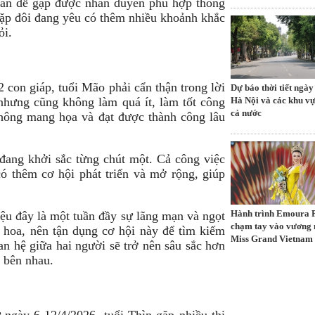
hân dễ gặp được nhân duyên phù hợp thông
cặp đôi đang yêu có thêm nhiều khoảnh khắc
ỏi.
 con giáp, tuổi Mão phải cẩn thận trong lời
Dự báo thời tiết ngày
Hà Nội và các khu vự
nhưng cũng không làm quá ít, làm tốt công
cả nước
hông mang họa và đạt được thành công lâu
đang khởi sắc từng chút một. Cả công việc
ó thêm cơ hội phát triển và mở rộng, giúp
Hành trình Emoura
iệu đây là một tuần đầy sự lãng mạn và ngọt
chạm tay vào vương
hoa, nên tận dụng cơ hội này để tìm kiếm
Miss Grand Vietnam
n hệ giữa hai người sẽ trở nên sâu sắc hơn
n bên nhau.