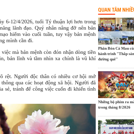
QUAN TÂM NHIỀ
ày 6-12/4/2026, tuổi Tý thuận lợi hơn trong
ả năng lãnh đạo. Quý nhân nâng đỡ nên bản
mạo hiểm vào cuối tuần, tuy vậy bản mệnh
ng mình cần đi.
Phân Bón Cà Mau cù
g việc mà bản mệnh còn đón nhận dòng tiền
hành trình "Thắp sá
n, bản lĩnh và tầm nhìn xa chính là vũ khí
đường quê"
rõ rệt. Người độc thân có nhiều cơ hội mở
thông qua các hoạt động xã hội. Người đã
a sẻ, tránh để công việc cuốn đi khiến tình
Những bộ phim ra mă
trong tháng 8/2026