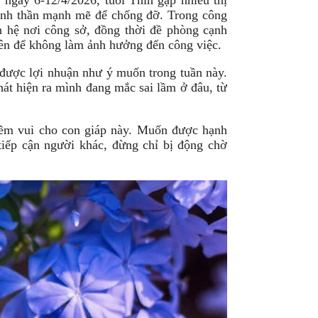
 ngày 6-12/4/2026, tuổi Thìn gặp nhiều thị
inh thần mạnh mẽ để chống đỡ. Trong công
n hệ nơi công sở, đồng thời đề phòng cạnh
trên để không làm ảnh hưởng đến công việc.
 được lợi nhuận như ý muốn trong tuần này.
át hiện ra mình đang mắc sai lầm ở đâu, từ
iềm vui cho con giáp này. Muốn được hạnh
iếp cận người khác, đừng chỉ bị động chờ