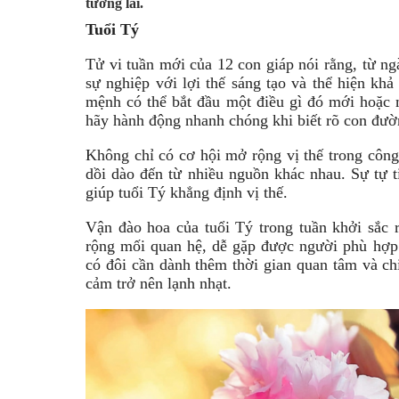
tương lai.
Tuổi Tý
Tử vi tuần mới của 12 con giáp nói rằng, từ ng
sự nghiệp với lợi thế sáng tạo và thể hiện kh
mệnh có thể bắt đầu một điều gì đó mới hoặc 
hãy hành động nhanh chóng khi biết rõ con đườ
Không chỉ có cơ hội mở rộng vị thế trong côn
dồi dào đến từ nhiều nguồn khác nhau. Sự tự ti
giúp tuổi Tý khẳng định vị thế.
Vận đào hoa của tuổi Tý trong tuần khởi sắc 
rộng mối quan hệ, dễ gặp được người phù hợp 
có đôi cần dành thêm thời gian quan tâm và chi
cảm trở nên lạnh nhạt.