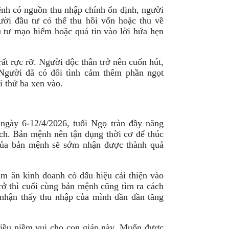
ệnh có nguồn thu nhập chính ổn định, người
ời đầu tư có thể thu hồi vốn hoặc thu về
 tư mạo hiểm hoặc quá tin vào lời hứa hẹn
ất rực rỡ. Người độc thân trở nên cuốn hút,
 Người đã có đôi tình cảm thêm phần ngọt
i thứ ba xen vào.
 ngày 6-12/4/2026, tuổi Ngọ tràn đầy năng
ch. Bản mệnh nên tận dụng thời cơ để thúc
 của bản mệnh sẽ sớm nhận được thành quả
àm ăn kinh doanh có dấu hiệu cải thiện vào
trở thì cuối cùng bản mệnh cũng tìm ra cách
 nhận thấy thu nhập của mình dần dần tăng
hiều niềm vui cho con giáp này. Muốn được