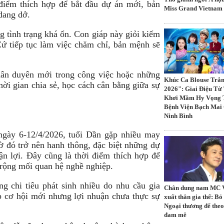
điểm thích hợp để bắt đầu dự án mới, bản
Miss Grand Vietnam
dang dở.
 tình trạng khá ổn. Con giáp này giỏi kiếm
Cứ tiếp tục làm việc chăm chỉ, bản mệnh sẽ
hân duyên mới trong công việc hoặc những
Khúc Ca Blouse Trắ
ời gian chia sẻ, học cách cân bằng giữa sự
2026": Giai Điệu T
Khơi Mầm Hy Vọng 
Bệnh Viện Bạch Mai
Ninh Bình
ngày 6-12/4/2026, tuổi Dần gặp nhiều may
ờ đó trở nên hanh thông, đặc biệt những dự
uận lợi. Đây cũng là thời điểm thích hợp để
rộng mối quan hệ nghề nghiệp.
g chi tiêu phát sinh nhiều do nhu cầu gia
Chân dung nam MC
p cơ hội mới nhưng lợi nhuận chưa thực sự
xuất thân gia thế: Bỏ
Ngoại thương để theo
đam mê