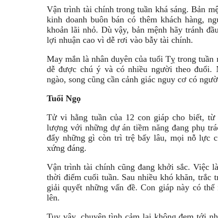
Vận trình tài chính trong tuần khá sáng. Bản m
kinh doanh buôn bán có thêm khách hàng, ngư
khoản lãi nhỏ. Dù vậy, bản mệnh hãy tránh đầu
lợi nhuận cao vì dễ rơi vào bẫy tài chính.
May mắn là nhân duyên của tuổi Tỵ trong tuần r
dễ được chú ý và có nhiều người theo đuổi.
ngào, song cũng cần cảnh giác nguy cơ có ngườ
Tuổi Ngọ
Tử vi hằng tuần của 12 con giáp cho biết, từ
lượng với những dự án tiềm năng đang phụ trá
đẩy những gì còn trì trệ bấy lâu, mọi nỗ lực
xứng đáng.
Vận trình tài chính cũng đang khởi sắc. Việc l
thời điểm cuối tuần. Sau nhiều khó khăn, trắc 
giải quyết những vấn đề. Con giáp này có thể
lên.
Tuy vậy, chuyện tình cảm lại không đem tới n