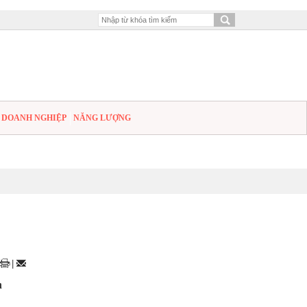
DOANH NGHIỆP
NĂNG LƯỢNG
,
|
n