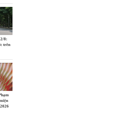
 2/8:
c trên
 Phạm
 miện
 2026