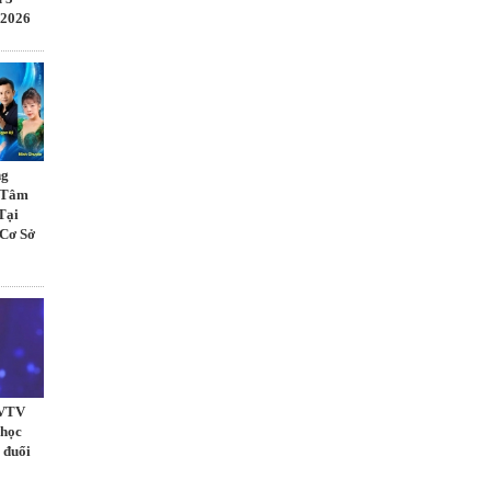
 2026
ng
ừ Tâm
Tại
 Cơ Sở
 VTV
 học
 đuổi