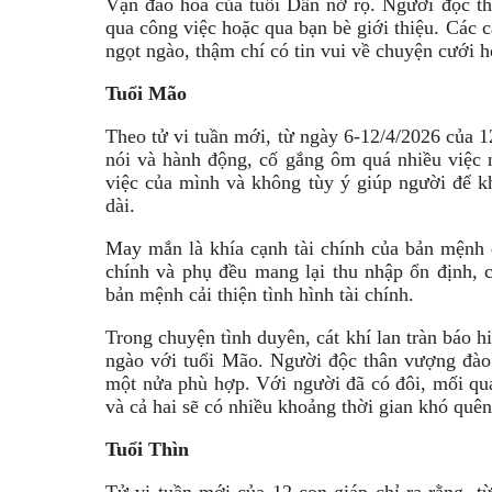
Vận đào hoa của tuổi Dần nở rộ. Người độc t
qua công việc hoặc qua bạn bè giới thiệu. Các 
ngọt ngào, thậm chí có tin vui về chuyện cưới h
Tuổi Mão
Theo tử vi tuần mới, từ ngày 6-12/4/2026 của 12
nói và hành động, cố gắng ôm quá nhiều việc 
việc của mình và không tùy ý giúp người để k
dài.
May mắn là khía cạnh tài chính của bản mệnh 
chính và phụ đều mang lại thu nhập ổn định, c
bản mệnh cải thiện tình hình tài chính.
Trong chuyện tình duyên, cát khí lan tràn báo h
ngào với tuổi Mão. Người độc thân vượng đào 
một nửa phù hợp. Với người đã có đôi, mối qua
và cả hai sẽ có nhiều khoảng thời gian khó quê
Tuổi Thìn