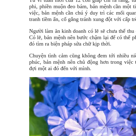
Tử vi tuần mới của 12 con giáp chỉ ra rằng, từ
phi, phiền muộn đeo bám, bản mệnh cần một t
việc, bản mệnh cần chú ý duy trì các mối qua
tranh tiềm ẩn, cố gắng tránh xung đột với cấp 
Người làm ăn kinh doanh có lẽ sẽ chưa thể thu
Có lẽ, bản mệnh nên bước chậm lại để có thể ph
đó tìm ra biện pháp sửa chữ kịp thời.
Chuyện tình cảm cũng không đem tới nhiều n
phúc, bản mệnh nên chủ động hơn trong việc t
đợi một ai đó đến với mình.