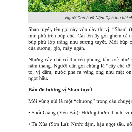
Người Dao ở xã Nậm Dịch thu hái c
Shan tuyết, tên gọi này vốn đầy thi vị. “Shan” (
mịn phủ trên búp chè. Cái tên ấy gói ghém cả n
búp phủ lớp trắng như sương tuyết. Mỗi búp ch
của sương, gió, mây ngàn.
Những cây chè cổ thụ rêu phong, tán xoè như 
năm tháng. Người dân gọi chúng là “cây chè tổ”
to, vị đậm, nước pha ra vàng óng như mật ong
ngọt hậu.
Bản đồ hương vị Shan tuyết
Mỗi vùng núi là một “chương” trong câu chuyện
• Suối Giàng (Yên Bái): Hương thơm thanh, vị n
• Tà Xùa (Sơn La): Nước đậm, hậu ngọt sâu, u