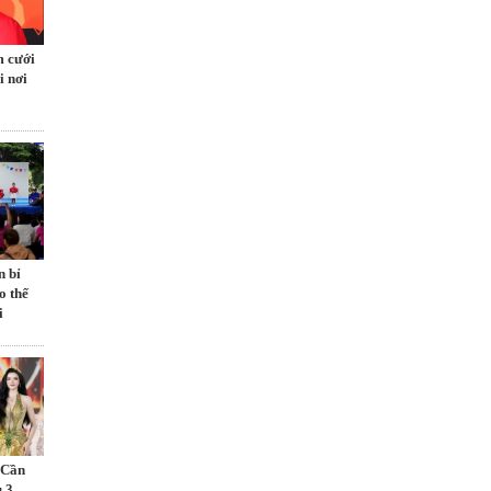
m cưới
i nơi
n bỉ
o thế
i
 Cần
 3