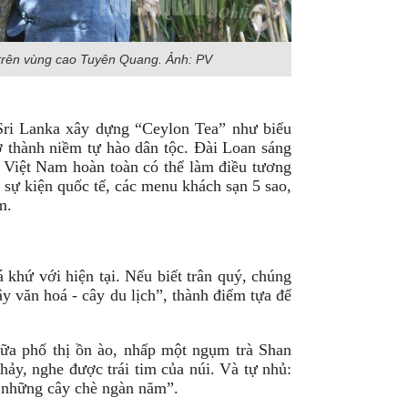
 trên vùng cao Tuyên Quang. Ảnh: PV
 Sri Lanka xây dựng “Ceylon Tea” như biểu
 thành niềm tự hào dân tộc. Đài Loan sáng
u. Việt Nam hoàn toàn có thể làm điều tương
 sự kiện quốc tế, các menu khách sạn 5 sao,
m.
 khứ với hiện tại. Nếu biết trân quý, chúng
cây văn hoá - cây du lịch”, thành điểm tựa để
ữa phố thị ồn ào, nhấp một ngụm trà Shan
chảy, nghe được trái tim của núi. Và tự nhủ:
y những cây chè ngàn năm”.