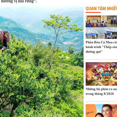
c hương vị núi rừng”.
QUAN TÂM NHIỀ
Phân Bón Cà Mau cù
hành trình "Thắp sá
đường quê"
Những bộ phim ra mă
trong tháng 8/2026