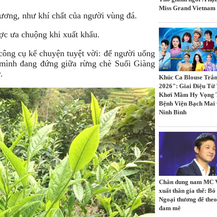
Miss Grand Vietnam
ương, như khí chất của người vùng đá.
ợc ưa chuộng khi xuất khẩu.
công cụ kể chuyện tuyệt vời: để người uống
 mình đang đứng giữa rừng chè Suối Giàng
.
Khúc Ca Blouse Trắ
2026": Giai Điệu T
Khơi Mầm Hy Vọng 
Bệnh Viện Bạch Mai
Ninh Bình
Chân dung nam MC
xuất thân gia thế: Bỏ
Ngoại thương để theo
đam mê