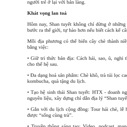
người trẻ ở lại với bản làng.
Khát vọng lan toả
Hôm nay, Shan tuyết không chỉ dừng ở những g
bước ra thế giới, tự hào hơn nếu biết cách kể c
Mỗi địa phương có thể biến cây chè thành niề
bằng việc:
• Giữ tri thức bản địa: Cách hái, sao, ủ, nghi 
cho thế hệ sau.
• Đa dạng hoá sản phẩm: Chè khô, trà túi lọc ca
kombucha, quà tặng du lịch.
• Tạo hệ sinh thái Shan tuyết: HTX - doanh n
nguyên liệu, xây dựng chỉ dẫn địa lý “Shan tuy
• Gắn với du lịch cộng đồng: Tour hái chè, lễ 
được “sống cùng trà”.
• Truyền thông sáng tạo: Video, podcast, mạ