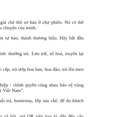
ùi chè thô sơ bán ở chợ phiên. Nó có thể
âu chuyện của mình.
m tự hào, thành thương hiệu. Hãy bắt đầu
thức thưởng trà. Lưu trữ, số hoá, truyền lại
o cấp, trà ướp hoa ban, hoa đào, trà lên men
ghiệp - chính quyền cùng nhau bảo vệ vùng
ết Việt Nam”.
hội trà, homestay, lớp sao chè, để du khách
ng xã hội, mã QR trên bao bì dẫn đến câu