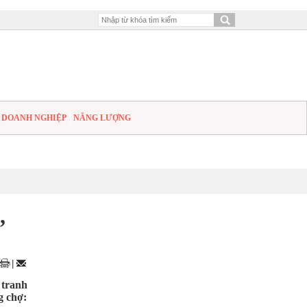
DOANH NGHIỆP
NĂNG LƯỢNG
,
|
 tranh
g chợ: