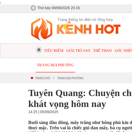
Thứ bảy 08/08/2026 20:16
Trang thông tin điện tử tổng hợp
TIÊU ĐIỂM
GIẢI TRÍ SAO
THỂ THAO
GÓC NHÌ
TRANG ĐỊA PHƯƠNG
TRANG CHỦ
>
TRANG ĐỊA PHƯƠNG
Tuyên Quang: Chuyện chè
khát vọng hôm nay
14:25 | 05/09/2025
Buổi sáng đầu đông, mây trắng như bông phủ kín d
thuỷ mặc. Trên vai là chiếc gùi đan mây, bà cụ ng