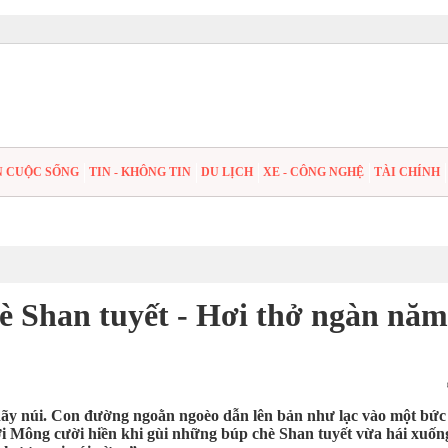
N CUỘC SỐNG
TIN - KHÔNG TIN
DU LỊCH
XE - CÔNG NGHỆ
TÀI CHÍNH
 Shan tuyết - Hơi thở ngàn năm
ãy núi. Con đường ngoằn ngoèo dẫn lên bản như lạc vào một bức
ười Mông cười hiền khi gùi những búp chè Shan tuyết vừa hái xuốn