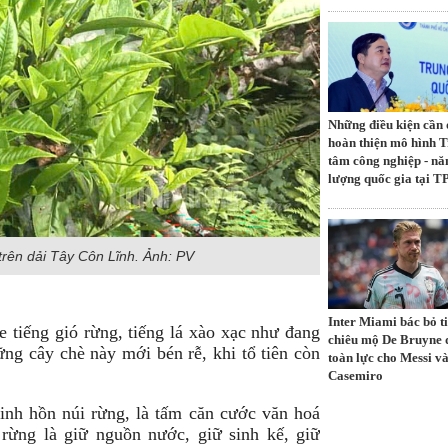
Những điều kiện cần 
hoàn thiện mô hình 
tâm công nghiệp - nă
lượng quốc gia tại 
trên dải Tây Côn Lĩnh. Ảnh: PV
Inter Miami bác bỏ t
 tiếng gió rừng, tiếng lá xào xạc như đang
chiêu mộ De Bruyne 
ng cây chè này mới bén rễ, khi tổ tiên còn
toàn lực cho Messi v
Casemiro
linh hồn núi rừng, là tấm căn cước văn hoá
rừng là giữ nguồn nước, giữ sinh kế, giữ