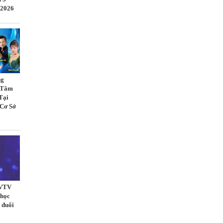
 2026
ng
ừ Tâm
Tại
 Cơ Sở
 VTV
 học
 đuổi