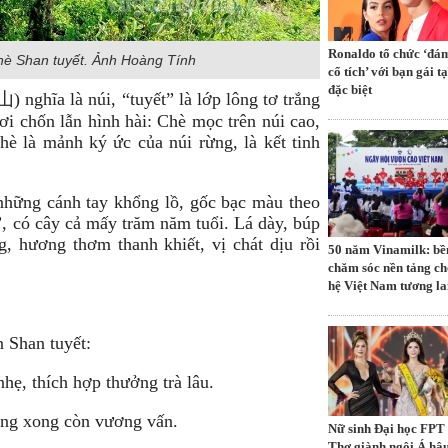
Ronaldo tổ chức ‘đá
hè Shan tuyết. Ảnh Hoàng Tính
cổ tích’ với bạn gái tạ
đặc biệt
山) nghĩa là núi, “tuyết” là lớp lông tơ trắng
ơi chốn lẫn hình hài: Chè mọc trên núi cao,
è là mảnh ký ức của núi rừng, là kết tinh
những cánh tay khổng lồ, gốc bạc màu theo
, có cây cả mấy trăm năm tuổi. Lá dày, búp
, hương thơm thanh khiết, vị chát dịu rồi
50 năm Vinamilk: bề
chăm sóc nền tảng ch
hệ Việt Nam tương la
 Shan tuyết:
hẹ, thích hợp thưởng trà lâu.
ống xong còn vương vấn.
Nữ sinh Đại học FPT
Thơ giành ngôi Á hậu