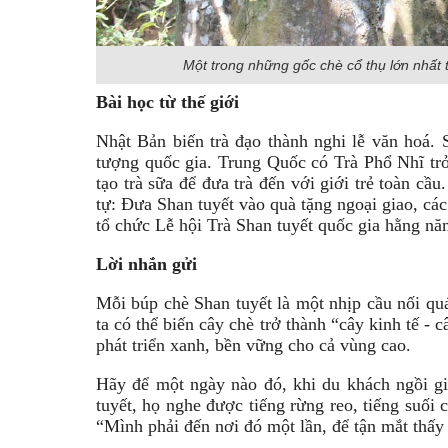
Một trong những gốc chè cổ thụ lớn nhất
Bài học từ thế giới
Nhật Bản biến trà đạo thành nghi lễ văn hoá.
tượng quốc gia. Trung Quốc có Trà Phổ Nhĩ trở
tạo trà sữa để đưa trà đến với giới trẻ toàn cầ
tự: Đưa Shan tuyết vào quà tặng ngoại giao, các
tổ chức Lễ hội Trà Shan tuyết quốc gia hằng nă
Lời nhắn gửi
Mỗi búp chè Shan tuyết là một nhịp cầu nối quá
ta có thể biến cây chè trở thành “cây kinh tế - 
phát triển xanh, bền vững cho cả vùng cao.
Hãy để một ngày nào đó, khi du khách ngồi gi
tuyết, họ nghe được tiếng rừng reo, tiếng suối 
“Mình phải đến nơi đó một lần, để tận mắt thấ