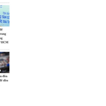
để
Trung
ng
TP HCM
in đồn
để dồn
à