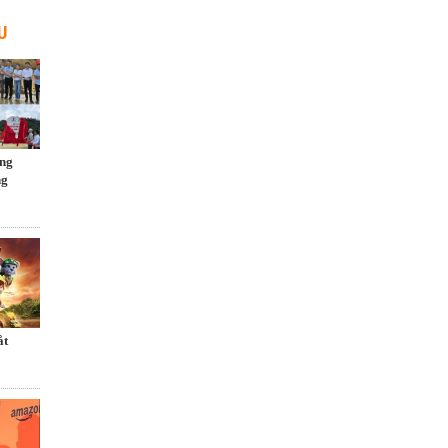
U
ng
ng
́t