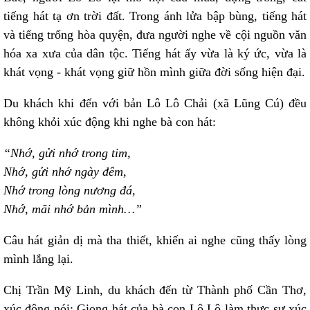
tiếng hát tạ ơn trời đất. Trong ánh lửa bập bùng, tiếng hát
và tiếng trống hòa quyện, đưa người nghe về cội nguồn văn
hóa xa xưa của dân tộc. Tiếng hát ấy vừa là ký ức, vừa là
khát vọng - khát vọng giữ hồn mình giữa đời sống hiện đại.
Du khách khi đến với bản Lô Lô Chải (xã Lũng Cú) đều
không khỏi xúc động khi nghe bà con hát:
“Nhớ, gửi nhớ trong tim,
Nhớ, gửi nhớ ngày đêm,
Nhớ trong lòng nương đá,
Nhớ, mãi nhớ bản mình…”
Câu hát giản dị mà tha thiết, khiến ai nghe cũng thấy lòng
mình lắng lại.
Chị Trần Mỹ Linh, du khách đến từ Thành phố Cần Thơ,
xúc động nói: Giọng hát của bà con Lô Lô làm thực sự xúc