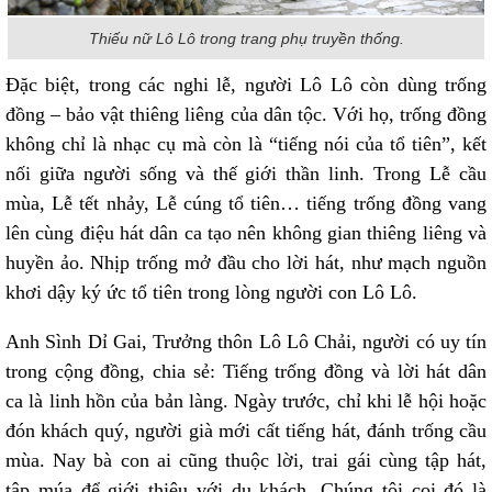
Thiếu nữ Lô Lô trong trang phụ truyền thống.
Đặc biệt, trong các nghi lễ, người Lô Lô còn dùng trống
đồng – bảo vật thiêng liêng của dân tộc. Với họ, trống đồng
không chỉ là nhạc cụ mà còn là “tiếng nói của tổ tiên”, kết
nối giữa người sống và thế giới thần linh. Trong Lễ cầu
mùa, Lễ tết nhảy, Lễ cúng tổ tiên… tiếng trống đồng vang
lên cùng điệu hát dân ca tạo nên không gian thiêng liêng và
huyền ảo. Nhịp trống mở đầu cho lời hát, như mạch nguồn
khơi dậy ký ức tổ tiên trong lòng người con Lô Lô.
Anh Sình Dỉ Gai, Trưởng thôn Lô Lô Chải, người có uy tín
trong cộng đồng, chia sẻ: Tiếng trống đồng và lời hát dân
ca là linh hồn của bản làng. Ngày trước, chỉ khi lễ hội hoặc
đón khách quý, người già mới cất tiếng hát, đánh trống cầu
mùa. Nay bà con ai cũng thuộc lời, trai gái cùng tập hát,
tập múa để giới thiệu với du khách. Chúng tôi coi đó là