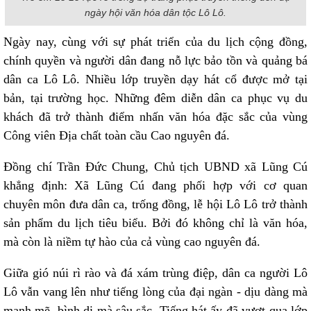
ngày hội văn hóa dân tộc Lô Lô.
Ngày nay, cùng với sự phát triển của du lịch cộng đồng,
chính quyền và người dân đang nỗ lực bảo tồn và quảng bá
dân ca Lô Lô. Nhiều lớp truyền dạy hát cổ được mở tại
bản, tại trường học. Những đêm diễn dân ca phục vụ du
khách đã trở thành điểm nhấn văn hóa đặc sắc của vùng
Công viên Địa chất toàn cầu Cao nguyên đá.
Đồng chí Trần Đức Chung, Chủ tịch UBND xã Lũng Cú
khẳng định: Xã Lũng Cú đang phối hợp với cơ quan
chuyên môn đưa dân ca, trống đồng, lễ hội Lô Lô trở thành
sản phẩm du lịch tiêu biểu. Bởi đó không chỉ là văn hóa,
mà còn là niềm tự hào của cả vùng cao nguyên đá.
Giữa gió núi rì rào và đá xám trùng điệp, dân ca người Lô
Lô vẫn vang lên như tiếng lòng của đại ngàn - dịu dàng mà
mạnh mẽ, bình dị mà sâu sắc. Tiếng hát ấy đã vượt qua lớp