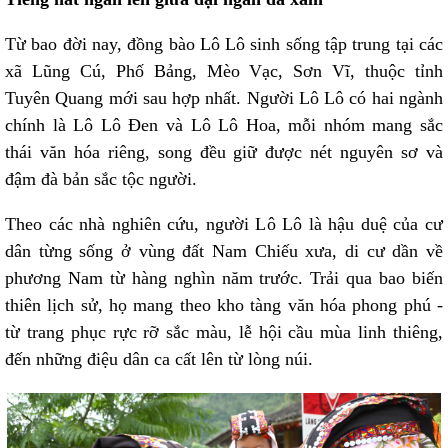
Từ bao đời nay, đồng bào Lô Lô sinh sống tập trung tại các
xã Lũng Cú, Phố Bảng, Mèo Vạc, Sơn Vĩ, thuộc tỉnh
Tuyên Quang mới sau hợp nhất. Người Lô Lô có hai ngành
chính là Lô Lô Đen và Lô Lô Hoa, mỗi nhóm mang sắc
thái văn hóa riêng, song đều giữ được nét nguyên sơ và
đậm đà bản sắc tộc người.
Theo các nhà nghiên cứu, người Lô Lô là hậu duệ của cư
dân từng sống ở vùng đất Nam Chiếu xưa, di cư dần về
phương Nam từ hàng nghìn năm trước. Trải qua bao biến
thiên lịch sử, họ mang theo kho tàng văn hóa phong phú -
từ trang phục rực rỡ sắc màu, lễ hội cầu mùa linh thiêng,
đến những điệu dân ca cất lên từ lòng núi.