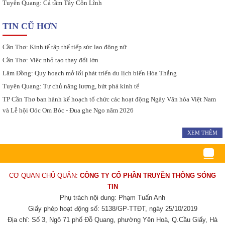
Tuyên Quang: Cá tầm Tây Côn Lĩnh
TIN CŨ HƠN
Cần Thơ: Kinh tế tập thể tiếp sức lao động nữ
Cần Thơ: Việc nhỏ tạo thay đổi lớn
Lâm Đồng: Quy hoạch mở lối phát triển du lịch biển Hòa Thắng
Tuyên Quang: Tự chủ năng lượng, bứt phá kinh tế
TP Cần Thơ ban hành kế hoạch tổ chức các hoạt động Ngày Văn hóa Việt Nam
và Lễ hội Oóc Om Bóc - Đua ghe Ngo năm 2026
XEM THÊM
CƠ QUAN CHỦ QUẢN:
CÔNG TY CỔ PHẦN TRUYỀN THÔNG SÓNG
TIN
Phụ trách nội dung: Phạm Tuấn Anh
Giấy phép hoạt động số: 5138/GP-TTĐT, ngày 25/10/2019
Địa chỉ: Số 3, Ngõ 71 phố Đỗ Quang, phường Yên Hoà, Q.Cầu Giấy, Hà