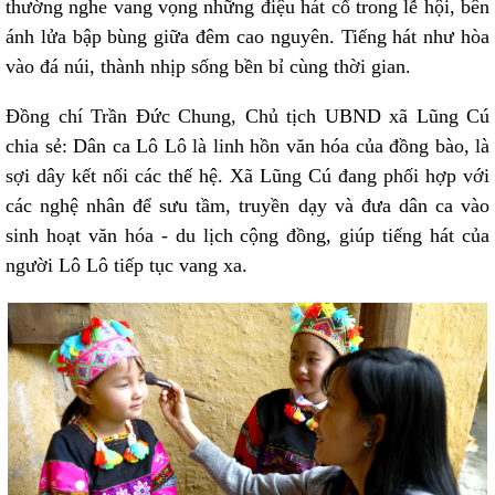
thường nghe vang vọng những điệu hát cổ trong lễ hội, bên
ánh lửa bập bùng giữa đêm cao nguyên. Tiếng hát như hòa
vào đá núi, thành nhịp sống bền bỉ cùng thời gian.
Đồng chí Trần Đức Chung, Chủ tịch UBND xã Lũng Cú
chia sẻ: Dân ca Lô Lô là linh hồn văn hóa của đồng bào, là
sợi dây kết nối các thế hệ. Xã Lũng Cú đang phối hợp với
các nghệ nhân để sưu tầm, truyền dạy và đưa dân ca vào
sinh hoạt văn hóa - du lịch cộng đồng, giúp tiếng hát của
người Lô Lô tiếp tục vang xa.