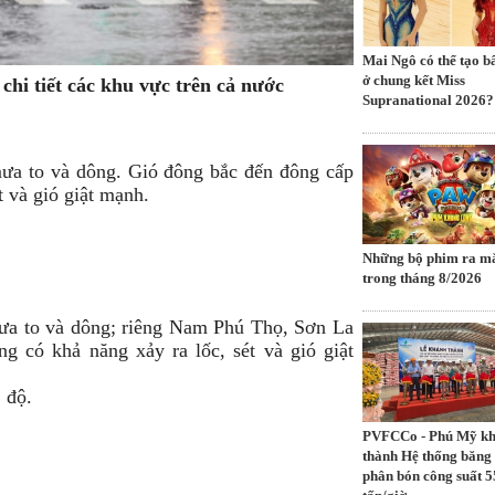
Mai Ngô có thể tạo b
ở chung kết Miss
chi tiết các khu vực trên cả nước
Supranational 2026?
ưa to và dông. Gió đông bắc đến đông cấp
t và gió giật mạnh.
Những bộ phim ra mă
trong tháng 8/2026
ưa to và dông; riêng Nam Phú Thọ, Sơn La
g có khả năng xảy ra lốc, sét và gió giật
 độ.
PVFCCo - Phú Mỹ k
thành Hệ thống băng 
phân bón công suất 5