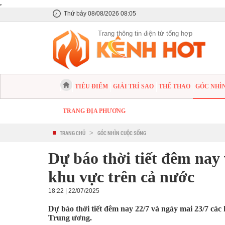
Thứ bảy 08/08/2026 08:05
Trang thông tin điện tử tổng hợp
TIÊU ĐIỂM
GIẢI TRÍ SAO
THỂ THAO
GÓC NHÌ
TRANG ĐỊA PHƯƠNG
TRANG CHỦ
>
GÓC NHÌN CUỘC SỐNG
Dự báo thời tiết đêm nay
khu vực trên cả nước
18:22 | 22/07/2025
Dự báo thời tiết đêm nay 22/7 và ngày mai 23/7 cá
Trung ương.