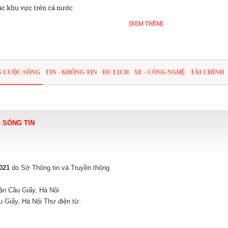
các khu vực trên cả nước
[XEM THÊM]
N CUỘC SỐNG
TIN - KHÔNG TIN
DU LỊCH
XE - CÔNG NGHỆ
TÀI CHÍNH
 SÓNG TIN
021
do Sở Thông tin và Truyền thông
ận Cầu Giấy, Hà Nội
 Giấy, Hà Nội Thư điện tử: