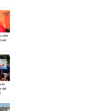
m cưới
i nơi
n bỉ
o thế
i