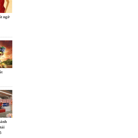
ất ngờ
́t
hánh
tải
5