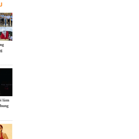
U
ng
ng
ỉ làm
chung