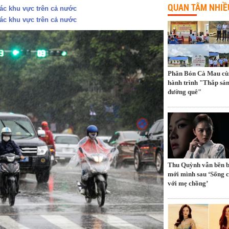
QUAN TÂM NHIỀ
các khu vực trên cả nước
các khu vực trên cả nước
Phân Bón Cà Mau cù
hành trình "Thắp sá
đường quê"
Thu Quỳnh vẫn bền b
mới mình sau ‘Sống 
với mẹ chồng’