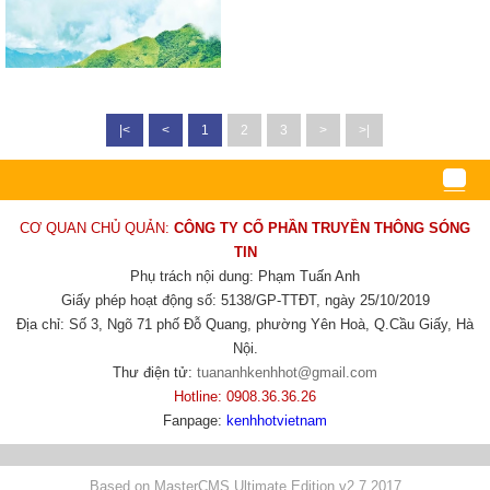
|<
<
1
2
3
>
>|
CƠ QUAN CHỦ QUẢN:
CÔNG TY CỔ PHẦN TRUYỀN THÔNG SÓNG
TIN
Phụ trách nội dung: Phạm Tuấn Anh
Giấy phép hoạt động số: 5138/GP-TTĐT, ngày 25/10/2019
Địa chỉ: Số 3, Ngõ 71 phố Đỗ Quang, phường Yên Hoà, Q.Cầu Giấy, Hà
Nội.
Thư điện tử:
tuananhkenhhot@gmail.com
Hotline: 0908.36.36.26
Fanpage:
kenhhotvietnam
Based on MasterCMS Ultimate Edition v2.7 2017