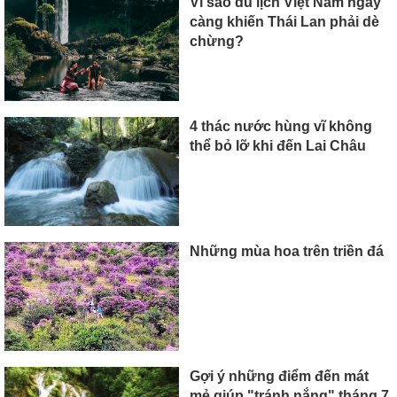
Vì sao du lịch Việt Nam ngày
càng khiến Thái Lan phải dè
chừng?
4 thác nước hùng vĩ không
thể bỏ lỡ khi đến Lai Châu
Những mùa hoa trên triền đá
Gợi ý những điểm đến mát
mẻ giúp "tránh nắng" tháng 7