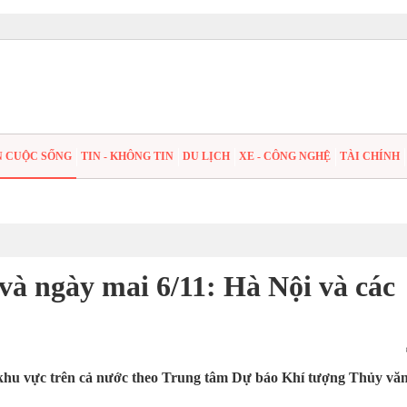
N CUỘC SỐNG
TIN - KHÔNG TIN
DU LỊCH
XE - CÔNG NGHỆ
TÀI CHÍNH
và ngày mai 6/11: Hà Nội và các
c khu vực trên cả nước theo Trung tâm Dự báo Khí tượng Thủy vă