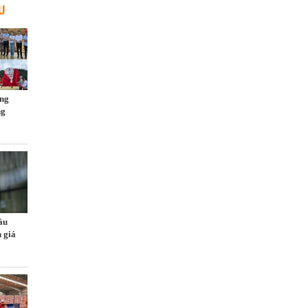
U
ng
ng
ầu
 giá