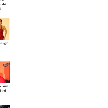
o thế
i
ất ngờ
m cưới
i nơi