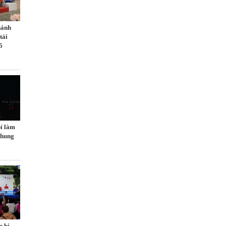
hánh
tải
5
ỉ làm
chung
n bỉ