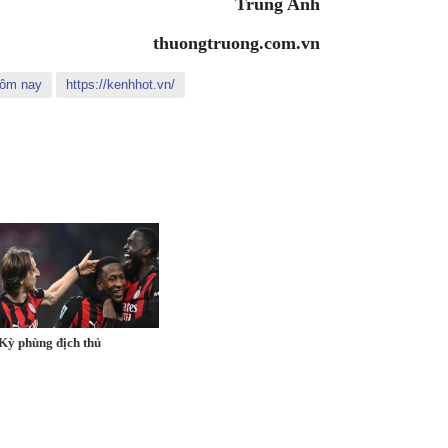
Trung Anh
thuongtruong.com.vn
 hôm nay
https://kenhhot.vn/
Kỳ phùng địch thủ