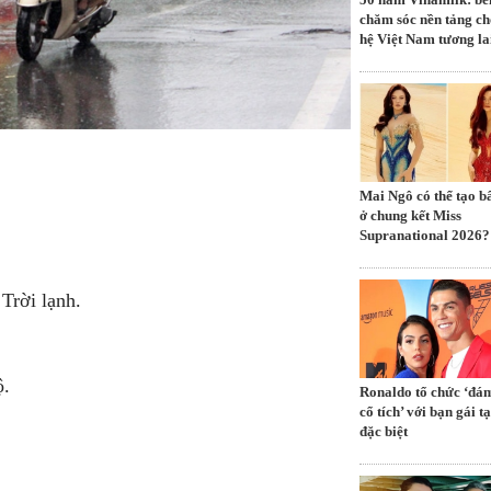
chăm sóc nền tảng ch
hệ Việt Nam tương la
Mai Ngô có thể tạo b
ở chung kết Miss
Supranational 2026?
Trời lạnh.
ộ.
Ronaldo tổ chức ‘đá
cổ tích’ với bạn gái tạ
đặc biệt