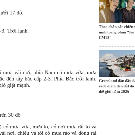
dưới 17 độ.
Theo chân các chiến 
3. Trời lạnh.
ninh trong phim “Kế
CM12”
ó mưa vài nơi; phía Nam có mưa vừa, mưa
ắc đến tây bắc cấp 2-3. Phía Bắc trời lạnh.
Greenland dẫn đầu 
gió giật mạnh.
sách điểm đến đắt đỏ
thế giới năm 2026
trên 30 độ
có mưa vừa, mưa to, có nơi mưa rất to và
ài nơi, chiều và tối có mưa rào và dông rải