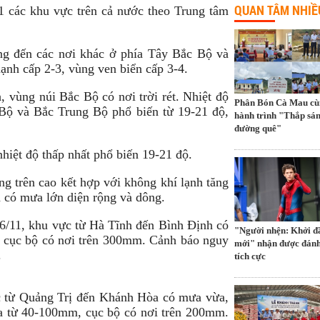
QUAN TÂM NHIỀ
1 các khu vực trên cả nước theo Trung tâm
ởng đến các nơi khác ở phía Tây Bắc Bộ và
ạnh cấp 2-3, vùng ven biển cấp 3-4.
 vùng núi Bắc Bộ có nơi trời rét. Nhiệt độ
Phân Bón Cà Mau cù
Bộ và Bắc Trung Bộ phổ biến từ 19-21 độ,
hành trình "Thắp sá
đường quê"
hiệt độ thấp nhất phổ biến 19-21 độ.
g trên cao kết hợp với không khí lạnh tăng
 có mưa lớn diện rộng và dông.
06/11, khu vực từ Hà Tĩnh đến Bình Định có
"Người nhện: Khởi đ
 cục bộ có nơi trên 300mm. Cảnh báo nguy
mới" nhận được đánh
.
tích cực
c từ Quảng Trị đến Khánh Hòa có mưa vừa,
a từ 40-100mm, cục bộ có nơi trên 200mm.