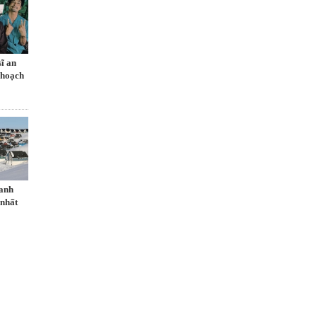
sĩ an
 hoạch
danh
 nhất