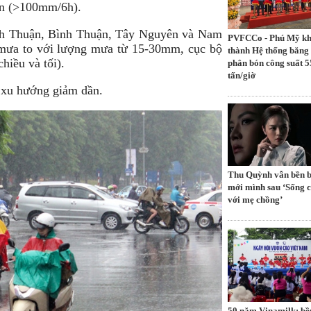
ớn (>100mm/6h).
inh Thuận, Bình Thuận, Tây Nguyên và Nam
PVFCCo - Phú Mỹ k
 mưa to với lượng mưa từ 15-30mm, cục bộ
thành Hệ thống băng 
hiều và tối).
phân bón công suất 5
tấn/giờ
 xu hướng giảm dần.
Thu Quỳnh vẫn bền b
mới mình sau ‘Sống 
với mẹ chồng’
50 năm Vinamilk: bề