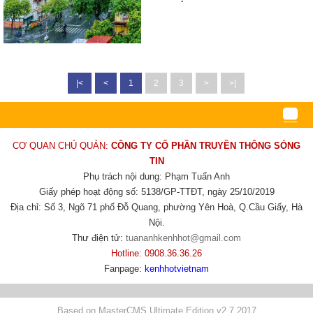
|<
<
1
2
3
>
>|
CƠ QUAN CHỦ QUẢN:
CÔNG TY CỔ PHẦN TRUYỀN THÔNG SÓNG
TIN
Phụ trách nội dung: Phạm Tuấn Anh
Giấy phép hoạt động số: 5138/GP-TTĐT, ngày 25/10/2019
Địa chỉ: Số 3, Ngõ 71 phố Đỗ Quang, phường Yên Hoà, Q.Cầu Giấy, Hà
Nội.
Thư điện tử:
tuananhkenhhot@gmail.com
Hotline: 0908.36.36.26
Fanpage:
kenhhotvietnam
Based on MasterCMS Ultimate Edition v2.7 2017