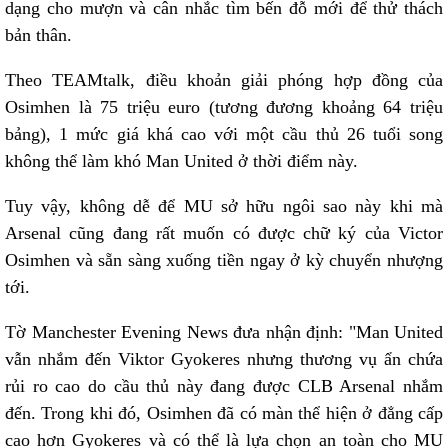
dạng cho mượn và cân nhắc tìm bến đỗ mới để thử thách
bản thân.
Theo TEAMtalk, điều khoản giải phóng hợp đồng của
Osimhen là 75 triệu euro (tương đương khoảng 64 triệu
bảng), 1 mức giá khá cao với một cầu thủ 26 tuổi song
không thể làm khó Man United ở thời điểm này.
Tuy vậy, không dễ để MU sở hữu ngôi sao này khi mà
Arsenal cũng đang rất muốn có được chữ ký của Victor
Osimhen và sẵn sàng xuống tiền ngay ở kỳ chuyển nhượng
tới.
Tờ Manchester Evening News đưa nhận định: "Man United
vẫn nhắm đến Viktor Gyokeres nhưng thương vụ ẩn chứa
rủi ro cao do cầu thủ này đang được CLB Arsenal nhắm
đến. Trong khi đó, Osimhen đã có màn thể hiện ở đẳng cấp
cao hơn Gyokeres và có thể là lựa chọn an toàn cho MU