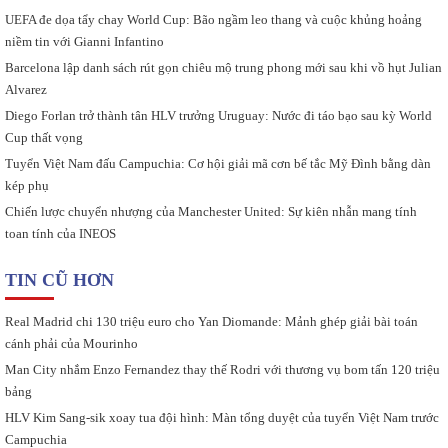
UEFA đe dọa tẩy chay World Cup: Bão ngầm leo thang và cuộc khủng hoảng
niềm tin với Gianni Infantino
Barcelona lập danh sách rút gọn chiêu mộ trung phong mới sau khi vồ hụt Julian
Alvarez
Diego Forlan trở thành tân HLV trưởng Uruguay: Nước đi táo bạo sau kỳ World
Cup thất vọng
Tuyển Việt Nam đấu Campuchia: Cơ hội giải mã cơn bế tắc Mỹ Đình bằng dàn
kép phụ
Chiến lược chuyển nhượng của Manchester United: Sự kiên nhẫn mang tính
toan tính của INEOS
TIN CŨ HƠN
Real Madrid chi 130 triệu euro cho Yan Diomande: Mảnh ghép giải bài toán
cánh phải của Mourinho
Man City nhắm Enzo Fernandez thay thế Rodri với thương vụ bom tấn 120 triệu
bảng
HLV Kim Sang-sik xoay tua đội hình: Màn tổng duyệt của tuyển Việt Nam trước
Campuchia