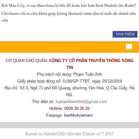
Rời Man City, vì sao Barcelona là bến đỗ hoàn hảo hơn Real Madrid cho Rodri?
Chicharito chỉ ra chìa khóa giúp Erling Haaland vươn tầm từ xuất sắc thành siêu
việt
XEM THÊM
CƠ QUAN CHỦ QUẢN:
CÔNG TY CỔ PHẦN TRUYỀN THÔNG SÓNG
TIN
Phụ trách nội dung: Phạm Tuấn Anh
Giấy phép hoạt động số: 5138/GP-TTĐT, ngày 25/10/2019
Địa chỉ: Số 3, Ngõ 71 phố Đỗ Quang, phường Yên Hoà, Q.Cầu Giấy, Hà
Nội.
Thư điện tử:
tuananhkenhhot@gmail.com
Hotline: 0908.36.36.26
Fanpage:
kenhhotvietnam
Based on MasterCMS Ultimate Edition v2.7 2017