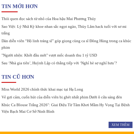
TIN MỚI HƠN
Thói quen đọc sách từ nhỏ của Hoa hậu Mai Phương Thúy
Sao Việt: Lý Nhã Kỳ khoe nhan sắc ngọt ngào, Thùy Lâm hack tuổi với sơ mi
trắng
Dàn diễn viên “Hộ linh tráng sĩ” góp giọng cùng ca sĩ Đông Hùng trong ca khúc
phim
"Người nhện: Khởi đầu mới" vượt mốc doanh thu 1 tỷ USD
Sau ‘Nhà gia tiên’, Huỳnh Lập có thắng tiếp với ‘Nghỉ hè sợ nghỉ hưu’?
TIN CŨ HƠN
Miss World 2026 chính thức khai mạc tại Hạ Long
Vẻ gợi cảm, cuốn hút của diễn viên bị ghét nhất phim Dưới ô cửa sáng đèn
Khúc Ca Blouse Trắng 2026": Giai Điệu Từ Tâm Khơi Mầm Hy Vọng Tại Bệnh
Viện Bạch Mai Cơ Sở Ninh Bình
XEM THÊM