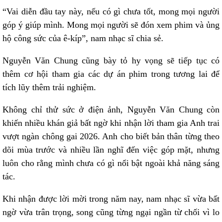
“Vai diễn đầu tay này, nếu có gì chưa tốt, mong mọi người
góp ý giúp mình. Mong mọi người sẽ đón xem phim và ủng
hộ công sức của ê-kíp”, nam nhạc sĩ chia sẻ.
Nguyễn Văn Chung cũng bày tỏ hy vọng sẽ tiếp tục có
thêm cơ hội tham gia các dự án phim trong tương lai để
tích lũy thêm trải nghiệm.
Không chỉ thử sức ở điện ảnh, Nguyễn Văn Chung còn
khiến nhiều khán giả bất ngờ khi nhận lời tham gia Anh trai
vượt ngàn chông gai 2026. Anh cho biết bản thân từng theo
dõi mùa trước và nhiều lần nghĩ đến việc góp mặt, nhưng
luôn cho rằng mình chưa có gì nổi bật ngoài khả năng sáng
tác.
Khi nhận được lời mời trong năm nay, nam nhạc sĩ vừa bất
ngờ vừa trân trọng, song cũng từng ngại ngần từ chối vì lo