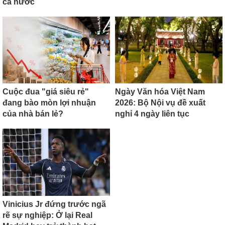
cả nước
Cuộc đua "giá siêu rẻ"
Ngày Văn hóa Việt Nam
đang bào mòn lợi nhuận
2026: Bộ Nội vụ đề xuất
của nhà bán lẻ?
nghỉ 4 ngày liên tục
Vinicius Jr đứng trước ngã
rẽ sự nghiệp: Ở lại Real