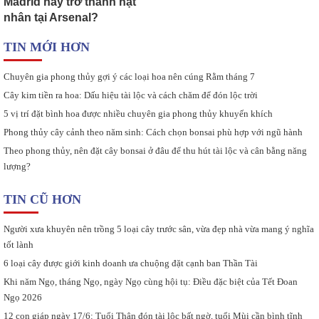
Madrid hay trở thành hạt
nhân tại Arsenal?
TIN MỚI HƠN
Chuyên gia phong thủy gợi ý các loại hoa nên cúng Rằm tháng 7
Cây kim tiền ra hoa: Dấu hiệu tài lộc và cách chăm để đón lộc trời
5 vị trí đặt bình hoa được nhiều chuyên gia phong thủy khuyến khích
Phong thủy cây cảnh theo năm sinh: Cách chọn bonsai phù hợp với ngũ hành
Theo phong thủy, nên đặt cây bonsai ở đâu để thu hút tài lộc và cân bằng năng
lượng?
TIN CŨ HƠN
Người xưa khuyên nên trồng 5 loại cây trước sân, vừa đẹp nhà vừa mang ý nghĩa
tốt lành
6 loại cây được giới kinh doanh ưa chuộng đặt cạnh ban Thần Tài
Khi năm Ngọ, tháng Ngọ, ngày Ngọ cùng hội tụ: Điều đặc biệt của Tết Đoan
Ngọ 2026
12 con giáp ngày 17/6: Tuổi Thân đón tài lộc bất ngờ, tuổi Mùi cần bình tĩnh