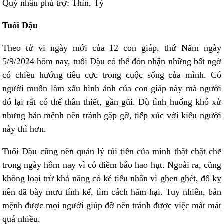
Quý nhân phù trợ: Thìn, Tý
Tuổi Dậu
Theo tử vi ngày mới của 12 con giáp, thứ Năm ngày
5/9/2024 hôm nay, tuổi Dậu có thể đón nhận những bất ngờ
có chiều hướng tiêu cực trong cuộc sống của mình. Có
người muốn làm xấu hình ảnh của con giáp này mà người
đó lại rất có thể thân thiết, gần gũi. Dù tình huống khó xử
nhưng bản mệnh nên tránh gặp gỡ, tiếp xúc với kiểu người
này thì hơn.
Tuổi Dậu cũng nên quản lý túi tiền của mình thật chặt chẽ
trong ngày hôm nay vì có điềm báo hao hụt. Ngoài ra, cũng
không loại trừ khả năng có kẻ tiểu nhân vì ghen ghét, đố kỵ
nên đã bày mưu tính kế, tìm cách hãm hại. Tuy nhiên, bản
mệnh được mọi người giúp đỡ nên tránh được việc mất mát
quá nhiều.