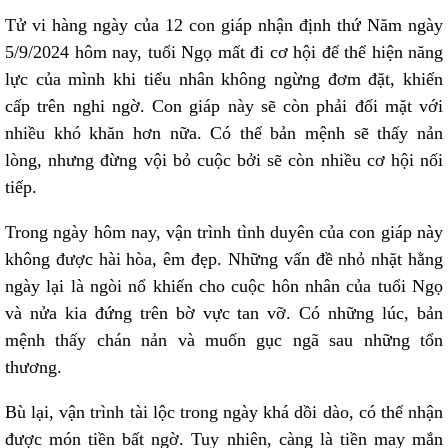
Tử vi hàng ngày của 12 con giáp nhận định thứ Năm ngày
5/9/2024 hôm nay, tuổi Ngọ mất đi cơ hội để thể hiện năng
lực của mình khi tiểu nhân không ngừng đơm đặt, khiến
cấp trên nghi ngờ. Con giáp này sẽ còn phải đối mặt với
nhiều khó khăn hơn nữa. Có thể bản mệnh sẽ thấy nản
lòng, nhưng đừng vội bỏ cuộc bởi sẽ còn nhiều cơ hội nối
tiếp.
Trong ngày hôm nay, vận trình tình duyên của con giáp này
không được hài hòa, êm đẹp. Những vấn đề nhỏ nhặt hằng
ngày lại là ngòi nổ khiến cho cuộc hôn nhân của tuổi Ngọ
và nửa kia đứng trên bờ vực tan vỡ. Có những lúc, bản
mệnh thấy chán nản và muốn gục ngã sau những tổn
thương.
Bù lại, vận trình tài lộc trong ngày khá dồi dào, có thể nhận
được món tiền bất ngờ. Tuy nhiên, càng là tiền may mắn