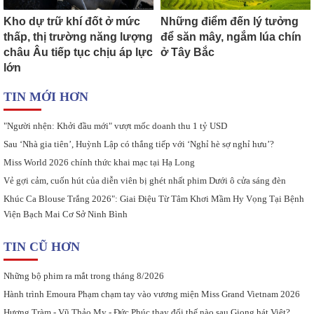
Kho dự trữ khí đốt ở mức
Những điểm đến lý tưởng
thấp, thị trường năng lượng
để săn mây, ngắm lúa chín
châu Âu tiếp tục chịu áp lực
ở Tây Bắc
lớn
TIN MỚI HƠN
"Người nhện: Khởi đầu mới" vượt mốc doanh thu 1 tỷ USD
Sau ‘Nhà gia tiên’, Huỳnh Lập có thắng tiếp với ‘Nghỉ hè sợ nghỉ hưu’?
Miss World 2026 chính thức khai mạc tại Hạ Long
Vẻ gợi cảm, cuốn hút của diễn viên bị ghét nhất phim Dưới ô cửa sáng đèn
Khúc Ca Blouse Trắng 2026": Giai Điệu Từ Tâm Khơi Mầm Hy Vọng Tại Bệnh
Viện Bạch Mai Cơ Sở Ninh Bình
TIN CŨ HƠN
Những bộ phim ra mắt trong tháng 8/2026
Hành trình Emoura Phạm chạm tay vào vương miện Miss Grand Vietnam 2026
Hương Tràm - Vũ Thảo My - Đức Phúc thay đổi thế nào sau Giọng hát Việt?