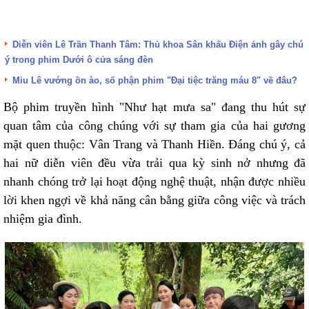
Diễn viên Lê Trần Thanh Tâm: Thủ khoa Sân khấu Điện ảnh gây chú
ý trong phim Dưới ô cửa sáng đèn
Miu Lê vướng ồn ào, số phận phim "Đại tiệc trăng máu 8" về đâu?
Bộ phim truyền hình "Như hạt mưa sa" đang thu hút sự
quan tâm của công chúng với sự tham gia của hai gương
mặt quen thuộc: Vân Trang và Thanh Hiền. Đáng chú ý, cả
hai nữ diễn viên đều vừa trải qua kỳ sinh nở nhưng đã
nhanh chóng trở lại hoạt động nghệ thuật, nhận được nhiều
lời khen ngợi về khả năng cân bằng giữa công việc và trách
nhiệm gia đình.