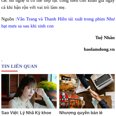
các nữ nghệ sĩ có thể tiếp tục cống hiến cho khán giả ngay
cả khi bận rộn với vai trò làm mẹ.
Nguồn :
Vân Trang và Thanh Hiền tái xuất trong phim Như
hạt mưa sa sau khi sinh con
Tuệ Nhân
baolamdong.vn
TIN LIÊN QUAN
Sao Việt: Lý Nhã Kỳ khoe
Nhượng quyền bán lẻ