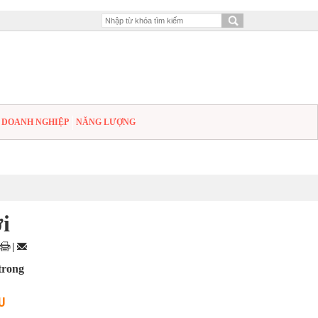
DOANH NGHIỆP
NĂNG LƯỢNG
i
|
trong
U