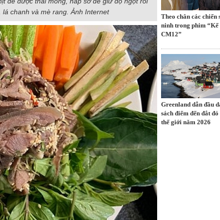
ịt dê được thái mỏng, hấp sơ để giữ độ ngọt rồi
u, lá chanh và mè rang. Ảnh Internet
Theo chân các chiến 
ninh trong phim “Kế
CM12”
Greenland dẫn đầu 
sách điểm đến đắt đỏ
thế giới năm 2026