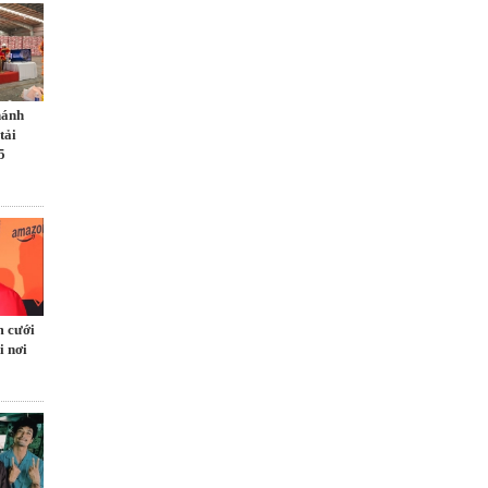
hánh
tải
5
m cưới
i nơi