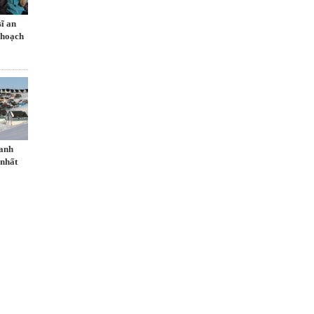
sĩ an
 hoạch
danh
 nhất