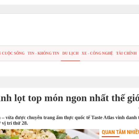
N CUỘC SỐNG
TIN - KHÔNG TIN
DU LỊCH
XE - CÔNG NGHỆ
TÀI CHÍNH
nh lọt top món ngon nhất thế giớ
 – vừa được chuyên trang ẩm thực quốc tế Taste Atlas vinh danh 
ị trí thứ 28. ​
QUAN TÂM NHIỀ