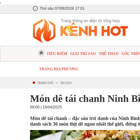
Thứ sáu 07/08/2026 17:01
Trang thông tin điện tử tổng hợp
TIÊU ĐIỂM
GIẢI TRÍ SAO
THỂ THAO
GÓC NHÌ
TRANG ĐỊA PHƯƠNG
TRANG CHỦ
>
DU LỊCH
Món dê tái chanh Ninh Bì
09:00 | 19/04/2025
Món dê tái chanh – đặc sản trứ danh của Ninh Bình
danh sách 36 món thịt dê ngon nhất thế giới, đứng ở v