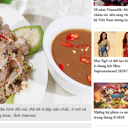
50 năm Vinamilk: bề
chăm sóc nền tảng ch
hệ Việt Nam tương la
Mai Ngô có thể tạo b
ở chung kết Miss
Supranational 2026?
a hình đồi núi, thịt dê ở đây săn chắc, ít mỡ và
Những bộ phim ra mă
g khác. Ảnh Internet
trong tháng 8/2026