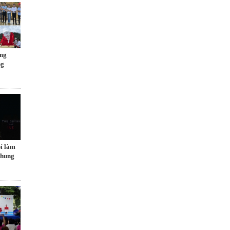
ng
ng
ỉ làm
chung