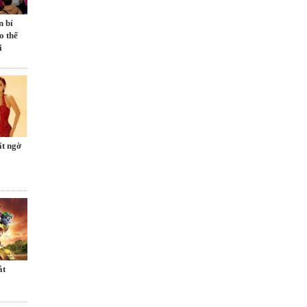
n bỉ
o thế
i
ất ngờ
́t