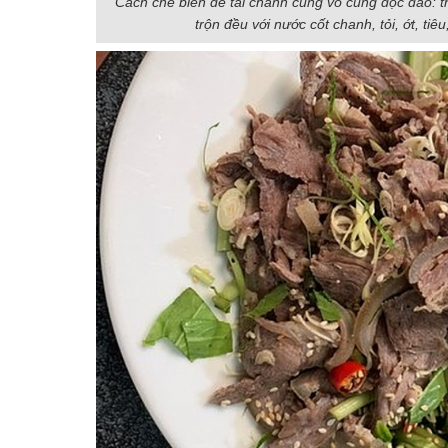
Cách chế biến dê tái chanh cũng vô cùng độc đáo: th
trộn đều với nước cốt chanh, tỏi, ớt, tiê