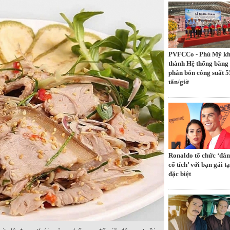
PVFCCo - Phú Mỹ k
thành Hệ thống băng 
phân bón công suất 5
tấn/giờ
Ronaldo tổ chức ‘đá
cổ tích’ với bạn gái tạ
đặc biệt