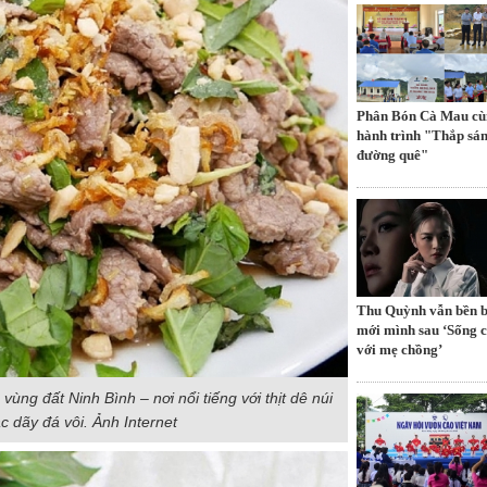
Phân Bón Cà Mau cù
hành trình "Thắp sá
đường quê"
Thu Quỳnh vẫn bền b
mới mình sau ‘Sống 
với mẹ chồng’
ùng đất Ninh Bình – nơi nổi tiếng với thịt dê núi
c dãy đá vôi. Ảnh Internet