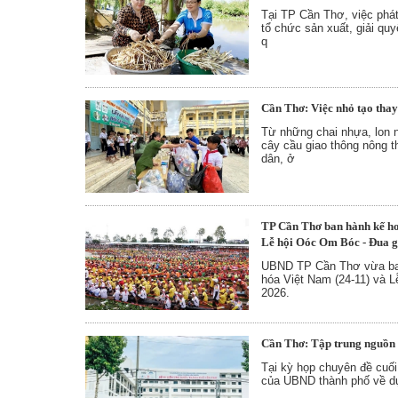
Tại TP Cần Thơ, việc phát
tổ chức sản xuất, giải qu
q
Cần Thơ: Việc nhỏ tạo thay
Từ những chai nhựa, lon 
cây cầu giao thông nông 
dân, ở
TP Cần Thơ ban hành kế ho
Lễ hội Oóc Om Bóc - Đua 
UBND TP Cần Thơ vừa ban
hóa Việt Nam (24-11) và
2026.
Cần Thơ: Tập trung nguồn l
Tại kỳ họp chuyên đề cuố
của UBND thành phố về d