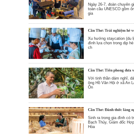
Ngày 26-7, đoàn chuyên gi
toàn cầu UNESCO gồm ông 
gia
Cần Thơ: Trải nghiệm hè vớ
Xu hướng staycation (du l
đình lựa chọn trong dịp hè
ch
Cần Thơ: Tiên phong đưa v
Với tinh thần dám nghĩ, d
ông Hồ Văn Hội ở xã An L
Ôn
Cần Thơ: Đánh thức làng n
Sinh ra trong gia đình có 
Bạch Thủy, Giám đốc Hợp 
Hòa