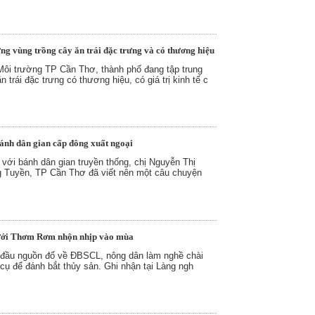
g vùng trồng cây ăn trái đặc trưng và có thương hiệu
ôi trường TP Cần Thơ, thành phố đang tập trung
 trái đặc trưng có thương hiệu, có giá trị kinh tế c
ánh dân gian cấp đông xuất ngoại
với bánh dân gian truyền thống, chị Nguyễn Thị
 Tuyền, TP Cần Thơ đã viết nên một câu chuyện
ưới Thơm Rơm nhộn nhịp vào mùa
 đầu nguồn đổ về ĐBSCL, nông dân làm nghề chài
cụ để đánh bắt thủy sản. Ghi nhận tại Làng ngh