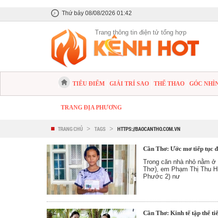
Thứ bảy 08/08/2026 01:42
Trang thông tin điện tử tổng hợp
TIÊU ĐIỂM
GIẢI TRÍ SAO
THỂ THAO
GÓC NHÌ
TRANG ĐỊA PHƯƠNG
TRANG CHỦ
>
TAGS
>
HTTPS://BAOCANTHO.COM.VN
Cần Thơ: Ước mơ tiếp tục đ
Trong căn nhà nhỏ nằm ở
Thơ), em Phạm Thị Thu H
Phước 2) nư
Cần Thơ: Kinh tế tập thể ti