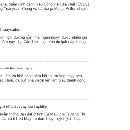
a tái thẩm định danh hiệu Công viên địa chất (CVĐC)
Yuanyuan Zheng và bà Sanja Marija Pellis, chuyên
i staycation
ịch nghỉ dưỡng gần nhà, ngắn ngày) được nhiều gia
 năm nay. Tại Cần Thơ, loại hình du lịch này không
ú sữa tím xuất ngoại
ám làm và khả năng nắm bắt thị trường nhạy bén,
ạc Thôn, đã bứt phá vươn lên làm giàu thành công.
ghề từ khát vọng khởi nghiệp
truyền thống đan đát ở tỉnh Cà Mau, chị Trương Thị
tác xã (HTX) Mây tre đan Thủy Tuyết (xã Thuận