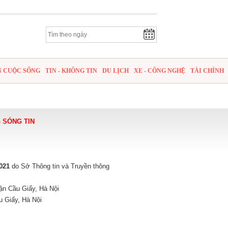
N CUỘC SỐNG
TIN - KHÔNG TIN
DU LỊCH
XE - CÔNG NGHỆ
TÀI CHÍNH
 SÓNG TIN
021
do Sở Thông tin và Truyền thông
ận Cầu Giấy, Hà Nội
u Giấy, Hà Nội