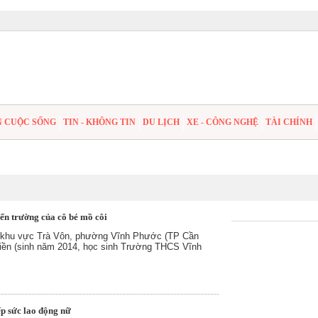
N CUỘC SỐNG
TIN - KHÔNG TIN
DU LỊCH
XE - CÔNG NGHỆ
TÀI CHÍNH
ến trường của cô bé mồ côi
 khu vực Trà Vôn, phường Vĩnh Phước (TP Cần
iền (sinh năm 2014, học sinh Trường THCS Vĩnh
ếp sức lao động nữ