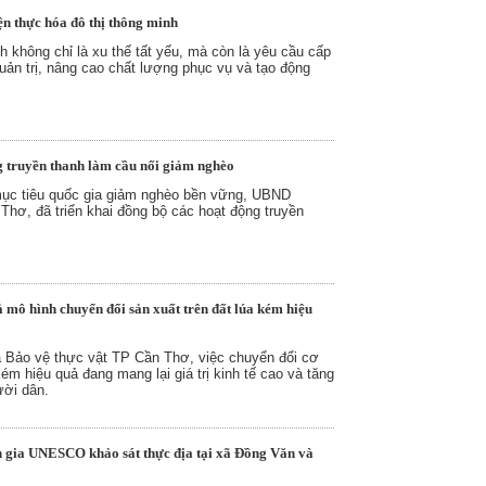
ện thực hóa đô thị thông minh
h không chỉ là xu thế tất yếu, mà còn là yêu cầu cấp
quản trị, nâng cao chất lượng phục vụ và tạo động
g truyền thanh làm cầu nối giảm nghèo
ục tiêu quốc gia giảm nghèo bền vững, UBND
hơ, đã triển khai đồng bộ các hoạt động truyền
 mô hình chuyển đổi sản xuất trên đất lúa kém hiệu
à Bảo vệ thực vật TP Cần Thơ, việc chuyển đổi cơ
kém hiệu quả đang mang lại giá trị kinh tế cao và tăng
ười dân.
gia UNESCO khảo sát thực địa tại xã Đồng Văn và