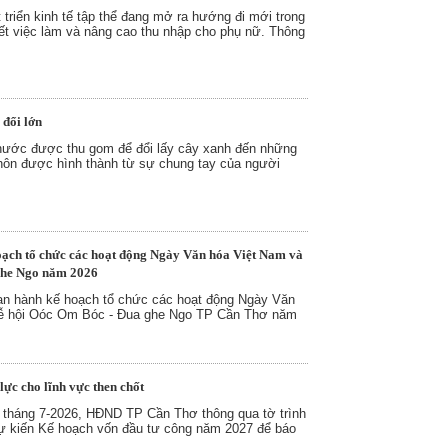
 triển kinh tế tập thể đang mở ra hướng đi mới trong
yết việc làm và nâng cao thu nhập cho phụ nữ. Thông
 đổi lớn
nước được thu gom để đổi lấy cây xanh đến những
thôn được hình thành từ sự chung tay của người
ạch tổ chức các hoạt động Ngày Văn hóa Việt Nam và
ghe Ngo năm 2026
 hành kế hoạch tổ chức các hoạt động Ngày Văn
 Lễ hội Oóc Om Bóc - Đua ghe Ngo TP Cần Thơ năm
ực cho lĩnh vực then chốt
i tháng 7-2026, HĐND TP Cần Thơ thông qua tờ trình
ự kiến Kế hoạch vốn đầu tư công năm 2027 để báo