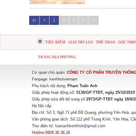
|<
<
1
2
3
>
>|
TIÊU ĐIỂM
GIẢI TRÍ SAO
THỂ THAO
GÓC NHÌ
TRANG ĐỊA PHƯƠNG
Cơ quan chủ quản:
CÔNG TY CỔ PHẦN TRUYỀN THÔNG
Fanpage:
kenhhotvietnam
Phụ trách nội dung:
Phạm Tuấn Anh
Giấy phép hoạt động số:
5138/GP-TTĐT, ngày 25/10/2019
Giấy phép sửa đổi bổ sung số
2973/GP-TTĐT ngày 18/8/2
Hà Nội cấp
Địa chỉ: Số 3, Ngõ 71 phố Đỗ Quang, phường Yên Hoà, qu
Văn phòng giao dịch: Số 112 phố Trung Kính, Yên Hòa, Cầ
Thư điện tử:
tuananhkenhhot@gmail.com
Hotline:0908.36.36.26