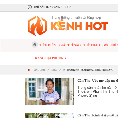
Thứ sáu 07/08/2026 11:02
Trang thông tin điện tử tổng hợp
TIÊU ĐIỂM
GIẢI TRÍ SAO
THỂ THAO
GÓC NHÌ
TRANG ĐỊA PHƯƠNG
TRANG CHỦ
>
TAGS
>
HTTPS://KINHTEXAYDUNG.PETROTIMES.VN/
Cần Thơ: Ước mơ tiếp tục đ
Trong căn nhà nhỏ nằm ở
Thơ), em Phạm Thị Thu H
Phước 2) nư
Cần Thơ: Kinh tế tập thể ti