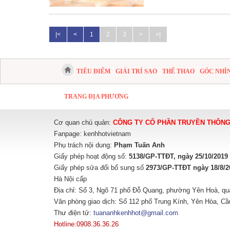
|<
<
1
2
3
>
>|
TIÊU ĐIỂM
GIẢI TRÍ SAO
THỂ THAO
GÓC NHÌ
TRANG ĐỊA PHƯƠNG
Cơ quan chủ quản:
CÔNG TY CỔ PHẦN TRUYỀN THÔNG
Fanpage:
kenhhotvietnam
Phụ trách nội dung:
Phạm Tuấn Anh
Giấy phép hoạt động số:
5138/GP-TTĐT, ngày 25/10/2019
Giấy phép sửa đổi bổ sung số
2973/GP-TTĐT ngày 18/8/2
Hà Nội cấp
Địa chỉ: Số 3, Ngõ 71 phố Đỗ Quang, phường Yên Hoà, qu
Văn phòng giao dịch: Số 112 phố Trung Kính, Yên Hòa, Cầ
Thư điện tử:
tuananhkenhhot@gmail.com
Hotline:0908.36.36.26