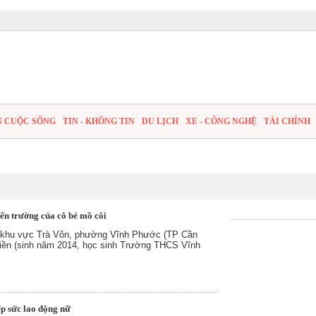
N CUỘC SỐNG
TIN - KHÔNG TIN
DU LỊCH
XE - CÔNG NGHỆ
TÀI CHÍNH
ến trường của cô bé mồ côi
 khu vực Trà Vôn, phường Vĩnh Phước (TP Cần
iền (sinh năm 2014, học sinh Trường THCS Vĩnh
ếp sức lao động nữ