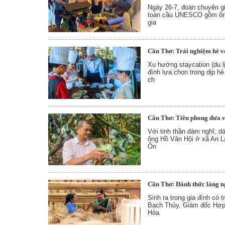
Ngày 26-7, đoàn chuyên gi
toàn cầu UNESCO gồm ông 
gia
Cần Thơ: Trải nghiệm hè vớ
Xu hướng staycation (du l
đình lựa chọn trong dịp hè
ch
Cần Thơ: Tiên phong đưa v
Với tinh thần dám nghĩ, d
ông Hồ Văn Hội ở xã An L
Ôn
Cần Thơ: Đánh thức làng n
Sinh ra trong gia đình có 
Bạch Thủy, Giám đốc Hợp 
Hòa