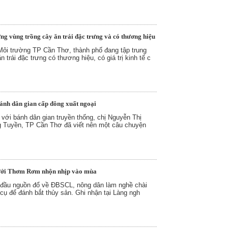
g vùng trồng cây ăn trái đặc trưng và có thương hiệu
ôi trường TP Cần Thơ, thành phố đang tập trung
 trái đặc trưng có thương hiệu, có giá trị kinh tế c
ánh dân gian cấp đông xuất ngoại
với bánh dân gian truyền thống, chị Nguyễn Thị
 Tuyền, TP Cần Thơ đã viết nên một câu chuyện
ưới Thơm Rơm nhộn nhịp vào mùa
 đầu nguồn đổ về ĐBSCL, nông dân làm nghề chài
cụ để đánh bắt thủy sản. Ghi nhận tại Làng ngh