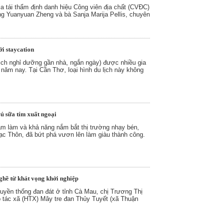
a tái thẩm định danh hiệu Công viên địa chất (CVĐC)
Yuanyuan Zheng và bà Sanja Marija Pellis, chuyên
i staycation
ịch nghỉ dưỡng gần nhà, ngắn ngày) được nhiều gia
 năm nay. Tại Cần Thơ, loại hình du lịch này không
ú sữa tím xuất ngoại
ám làm và khả năng nắm bắt thị trường nhạy bén,
ạc Thôn, đã bứt phá vươn lên làm giàu thành công.
ghề từ khát vọng khởi nghiệp
truyền thống đan đát ở tỉnh Cà Mau, chị Trương Thị
tác xã (HTX) Mây tre đan Thủy Tuyết (xã Thuận