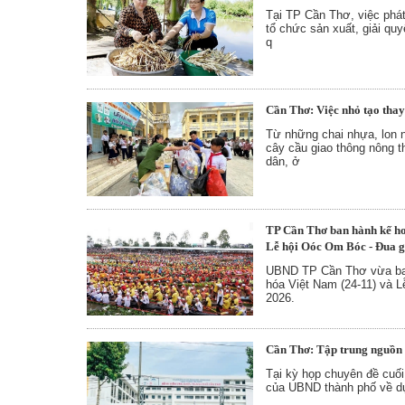
Tại TP Cần Thơ, việc phát
tổ chức sản xuất, giải qu
q
Cần Thơ: Việc nhỏ tạo thay
Từ những chai nhựa, lon 
cây cầu giao thông nông 
dân, ở
TP Cần Thơ ban hành kế ho
Lễ hội Oóc Om Bóc - Đua 
UBND TP Cần Thơ vừa ban
hóa Việt Nam (24-11) và
2026.
Cần Thơ: Tập trung nguồn l
Tại kỳ họp chuyên đề cuố
của UBND thành phố về d