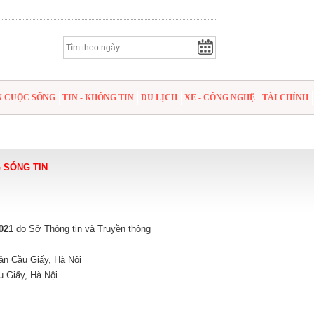
N CUỘC SỐNG
TIN - KHÔNG TIN
DU LỊCH
XE - CÔNG NGHỆ
TÀI CHÍNH
 SÓNG TIN
021
do Sở Thông tin và Truyền thông
ận Cầu Giấy, Hà Nội
u Giấy, Hà Nội