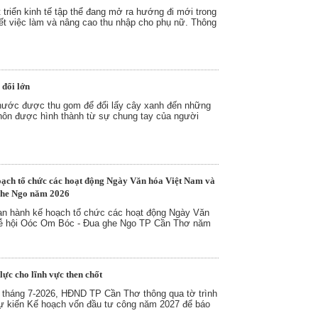
 triển kinh tế tập thể đang mở ra hướng đi mới trong
yết việc làm và nâng cao thu nhập cho phụ nữ. Thông
 đổi lớn
nước được thu gom để đổi lấy cây xanh đến những
thôn được hình thành từ sự chung tay của người
ạch tổ chức các hoạt động Ngày Văn hóa Việt Nam và
ghe Ngo năm 2026
 hành kế hoạch tổ chức các hoạt động Ngày Văn
 Lễ hội Oóc Om Bóc - Đua ghe Ngo TP Cần Thơ năm
ực cho lĩnh vực then chốt
i tháng 7-2026, HĐND TP Cần Thơ thông qua tờ trình
ự kiến Kế hoạch vốn đầu tư công năm 2027 để báo