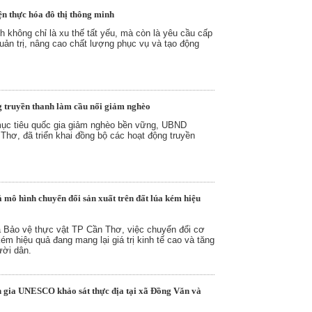
ện thực hóa đô thị thông minh
h không chỉ là xu thế tất yếu, mà còn là yêu cầu cấp
quản trị, nâng cao chất lượng phục vụ và tạo động
g truyền thanh làm cầu nối giảm nghèo
ục tiêu quốc gia giảm nghèo bền vững, UBND
hơ, đã triển khai đồng bộ các hoạt động truyền
 mô hình chuyển đổi sản xuất trên đất lúa kém hiệu
à Bảo vệ thực vật TP Cần Thơ, việc chuyển đổi cơ
kém hiệu quả đang mang lại giá trị kinh tế cao và tăng
ười dân.
gia UNESCO khảo sát thực địa tại xã Đồng Văn và