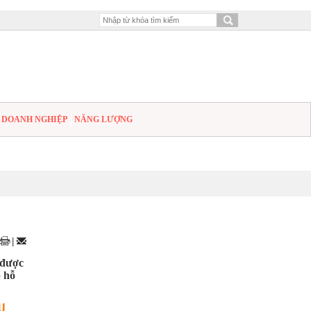
DOANH NGHIỆP
NĂNG LƯỢNG
|
 được
p hỗ
U