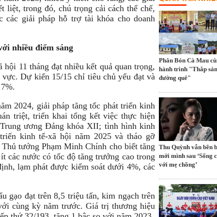
 liệt, trong đó, chú trọng cải cách thể chế,
c các giải pháp hỗ trợ tài khóa cho doanh
với nhiều điểm sáng
Phân Bón Cà Mau cù
ã hội 11 tháng đạt nhiều kết quả quan trọng,
hành trình "Thắp sá
 vực. Dự kiến 15/15 chỉ tiêu chủ yếu đạt và
đường quê"
n 7%.
ăm 2024, giải pháp tăng tốc phát triển kinh
n triệt, triển khai tổng kết việc thực hiện
rung ương Đảng khóa XII; tình hình kinh
 triển kinh tế-xã hội năm 2025 và tháo gỡ
, Thủ tướng Phạm Minh Chính cho biết tăng
Thu Quỳnh vẫn bền b
t các nước có tốc độ tăng trưởng cao trong
mới mình sau ‘Sống 
với mẹ chồng’
 định, lạm phát được kiểm soát dưới 4%, các
u gạo đạt trên 8,5 triệu tấn, kim ngạch trên
ới cùng kỳ năm trước. Giá trị thương hiệu
p thứ 32/193, tăng 1 bậc so với năm 2023.