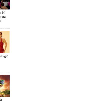
n bỉ
o thế
i
ất ngờ
́t