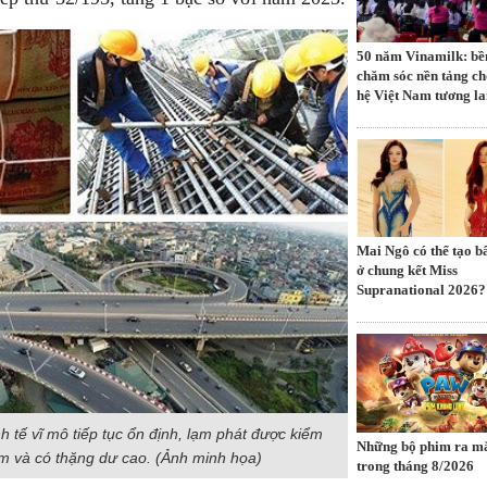
50 năm Vinamilk: bề
chăm sóc nền tảng ch
hệ Việt Nam tương la
Mai Ngô có thể tạo b
ở chung kết Miss
Supranational 2026?
 tế vĩ mô tiếp tục ổn định, lạm phát được kiểm
Những bộ phim ra mă
ảm và có thặng dư cao. (Ảnh minh họa)
trong tháng 8/2026