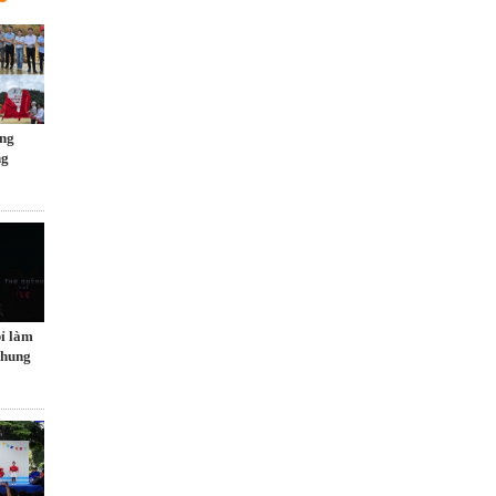
ng
ng
ỉ làm
chung