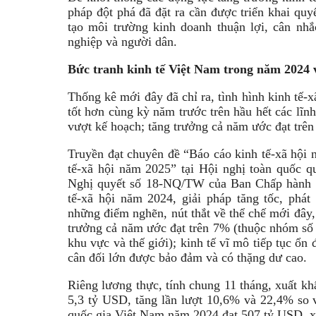
pháp đột phá đã đặt ra cần được triển khai quyết
tạo môi trường kinh doanh thuận lợi, cân nhắ
nghiệp và người dân.
Bức tranh kinh tế Việt Nam trong năm 2024 
Thống kê mới đây đã chỉ ra, tình hình kinh tế-x
tốt hơn cùng kỳ năm trước trên hầu hết các lĩnh
vượt kế hoạch; tăng trưởng cả năm ước đạt trê
Truyền đạt chuyên đề “Báo cáo kinh tế-xã hội n
tế-xã hội năm 2025” tại Hội nghị toàn quốc quá
Nghị quyết số 18-NQ/TW của Ban Chấp hành T
tế-xã hội năm 2024, giải pháp tăng tốc, phát
những điểm nghẽn, nút thắt về thể chế mới đây
trưởng cả năm ước đạt trên 7% (thuộc nhóm số í
khu vực và thế giới); kinh tế vĩ mô tiếp tục ổn
cân đối lớn được bảo đảm và có thặng dư cao.
Riêng lương thực, tính chung 11 tháng, xuất khẩ
5,3 tỷ USD, tăng lần lượt 10,6% và 22,4% so v
quốc gia Việt Nam năm 2024 đạt 507 tỷ USD, xế