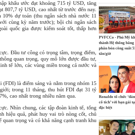
nhập khẩu ước đạt khoảng 715 tỷ USD, tăng
t 807,7 tỷ USD, cao nhất từ trước đến nay.
n 10% dự toán (thu ngân sách nhà nước 11
ới cùng kỳ năm trước); bội chi ngân sách
ài quốc gia được kiểm soát tốt, thấp hơn
PVFCCo - Phú Mỹ k
thành Hệ thống băng 
phân bón công suất 5
 cực. Đầu tư công có trọng tâm, trọng điểm,
tấn/giờ
 thông quan trọng, quy mô lớn được đầu tư,
inh tế lớn, các vùng miền trong cả nước và
ài (FDI) là điểm sáng và nằm trong nhóm 15
giới; trong 11 tháng, thu hút FDI đạt 31 tỷ
7%, cao nhất trong nhiều năm qua.
Ronaldo tổ chức ‘đá
cổ tích’ với bạn gái tạ
cực. Nhìn chung, các tập đoàn kinh tế, tổng
đặc biệt
h hiệu quả, phát huy vai trò nòng cốt, chủ
tế quan trọng và có khả năng cạnh tranh khu