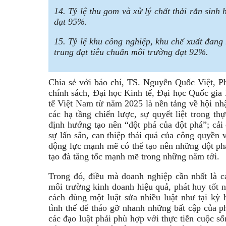
14. Tỷ lệ thu gom và xử lý chất thải rắn sinh
đạt 95%.
15. Tỷ lệ khu công nghiệp, khu chế xuất đang 
trung đạt tiêu chuẩn môi trường đạt 92%.
Chia sẻ với báo chí, TS. Nguyễn Quốc Việt, P
chính sách, Đại học Kinh tế, Đại học Quốc gia
tế Việt Nam từ năm 2025 là nền tảng về hội nhậ
các hạ tầng chiến lược, sự quyết liệt trong thự
định hướng tạo nên “đột phá của đột phá”; cải 
sự lấn sân, can thiệp thái quá của công quyền v
động lực mạnh mẽ có thể tạo nên những đột phá
tạo đà tăng tốc mạnh mẽ trong những năm tới.
Trong đó, điều mà doanh nghiệp cần nhất là cả
môi trường kinh doanh hiệu quả, phát huy tốt 
cách dùng một luật sửa nhiều luật như tại kỳ 
tình thế để tháo gỡ nhanh những bất cập của p
các đạo luật phải phù hợp với thực tiễn cuộc số