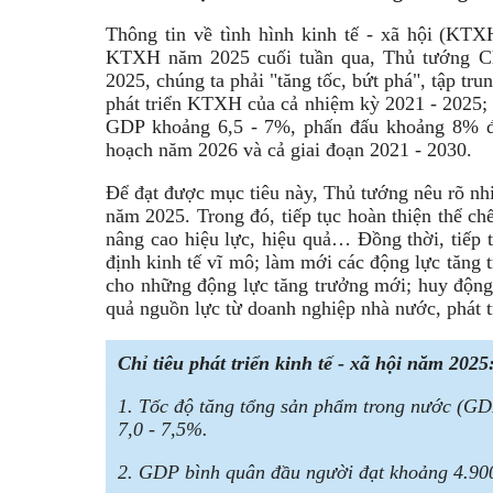
Thông tin về tình hình kinh tế - xã hội (KTXH
KTXH năm 2025 cuối tuần qua, Thủ tướng C
2025, chúng ta phải "tăng tốc, bứt phá", tập tru
phát triển KTXH của cả nhiệm kỳ 2021 - 2025; t
GDP khoảng 6,5 - 7%, phấn đấu khoảng 8% để t
hoạch năm 2026 và cả giai đoạn 2021 - 2030.
Để đạt được mục tiêu này, Thủ tướng nêu rõ nh
năm 2025. Trong đó, tiếp tục hoàn thiện thể chế
nâng cao hiệu lực, hiệu quả… Đồng thời, tiếp t
định kinh tế vĩ mô; làm mới các động lực tăng t
cho những động lực tăng trưởng mới; huy động t
quả nguồn lực từ doanh nghiệp nhà nước, phát 
Chỉ tiêu phát triển kinh tế - xã hội năm 2025
1. Tốc độ tăng tổng sản phẩm trong nước (GD
7,0 - 7,5%.
2. GDP bình quân đầu người đạt khoảng 4.90