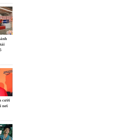
hánh
tải
5
m cưới
i nơi