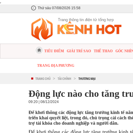
Thứ sáu 07/08/2026 15:58
Trang thông tin điện tử tổng hợp
TIÊU ĐIỂM
GIẢI TRÍ SAO
THỂ THAO
GÓC NHÌ
TRANG ĐỊA PHƯƠNG
TRANG CHỦ
>
TÀI CHÍNH
>
THƯƠNG MẠI
Động lực nào cho tăng tr
09:20 | 08/12/2024
Để khơi thông các động lực tăng trưởng kinh tế năm
triển khai quyết liệt, trong đó, chú trọng cải cách 
trợ tài khóa cho doanh nghiệp và người dân.
Để khơi thông các động lực tăng trưởng kinh tế