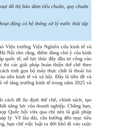
 hoạt đô thị bảo đảm tiêu chuẩn, quy chuẩn
hoạt động có hệ thống xử lý nước thải tập
hó Viện trưởng Viện Nghiên cứu kinh tế và
 Hà Nội cho rằng, điểm đáng chú ý của kinh
p quốc tế, nỗ lực thúc đẩy đầu tư công vào
c thi các giải pháp hoàn thiện thể chế theo
cách tinh gọn bộ máy thực chất là thoái lui
ào nền kinh tế và xã hội. Đây là tiền đề và
 về tăng trưởng kinh tế trong năm 2025 và
i cách để ổn định thể chế, chính sách, tạo
nhất năng lực của doanh nghiệp. Chẳng hạn,
họp Quốc hội vừa qua chỉ nên là giải pháp
háp lý. Về lâu dài, cần hướng đến mục tiêu
ng, hạn chế việc luật ra đời khó đi vào cuộc