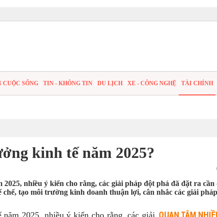
N CUỘC SỐNG
TIN - KHÔNG TIN
DU LỊCH
XE - CÔNG NGHỆ
TÀI CHÍNH
ưởng kinh tế năm 2025?
 2025, nhiều ý kiến cho rằng, các giải pháp đột phá đã đặt ra cần
thể chế, tạo môi trường kinh doanh thuận lợi, cân nhắc các giải phá
QUAN TÂM NHIỀ
 năm 2025, nhiều ý kiến cho rằng, các giải