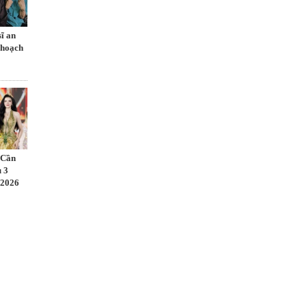
sĩ an
 hoạch
 Cần
 3
 2026