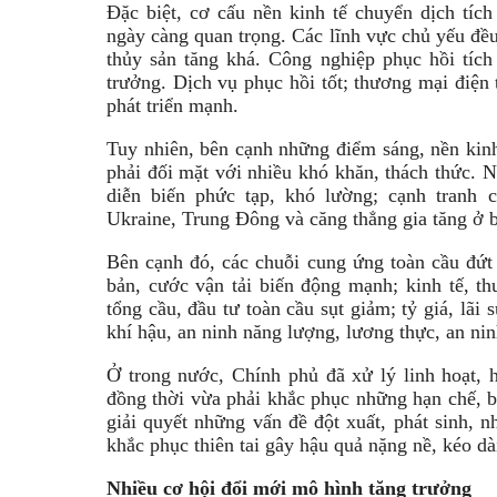
Đặc biệt, cơ cấu nền kinh tế chuyển dịch tích 
ngày càng quan trọng. Các lĩnh vực chủ yếu đề
thủy sản tăng khá. Công nghiệp phục hồi tích 
trưởng. Dịch vụ phục hồi tốt; thương mại điện 
phát triển mạnh.
Tuy nhiên, bên cạnh những điểm sáng, nền kin
phải đối mặt với nhiều khó khăn, thách thức. Ng
diễn biến phức tạp, khó lường; cạnh tranh 
Ukraine, Trung Đông và căng thẳng gia tăng ở b
Bên cạnh đó, các chuỗi cung ứng toàn cầu đứt
bản, cước vận tải biến động mạnh; kinh tế, t
tổng cầu, đầu tư toàn cầu sụt giảm; tỷ giá, lãi 
khí hậu, an ninh năng lượng, lương thực, an ni
Ở trong nước, Chính phủ đã xử lý linh hoạt, 
đồng thời vừa phải khắc phục những hạn chế, bấ
giải quyết những vấn đề đột xuất, phát sinh, nh
khắc phục thiên tai gây hậu quả nặng nề, kéo dà
Nhiều cơ hội đổi mới mô hình tăng trưởng