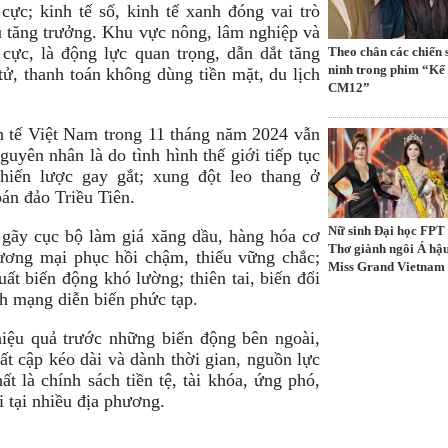
cực; kinh tế số, kinh tế xanh đóng vai trò
u tăng trưởng. Khu vực nông, lâm nghiệp và
cực, là động lực quan trọng, dẫn dắt tăng
Theo chân các chiến 
ninh trong phim “Kế
tử, thanh toán không dùng tiền mặt, du lịch
CM12”
h tế Việt Nam trong 11 tháng năm 2024 vẫn
uyên nhân là do tình hình thế giới tiếp tục
chiến lược gay gắt; xung đột leo thang ở
án đảo Triều Tiên.
Nữ sinh Đại học FPT
 gãy cục bộ làm giá xăng dầu, hàng hóa cơ
Thơ giành ngôi Á hậu
hương mại phục hồi chậm, thiếu vững chắc;
Miss Grand Vietnam
suất biến động khó lường; thiên tai, biến đổi
nh mạng diễn biến phức tạp.
hiệu quả trước những biến động bên ngoài,
t cập kéo dài và dành thời gian, nguồn lực
ất là chính sách tiền tệ, tài khóa, ứng phó,
i tại nhiều địa phương.