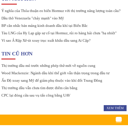
Ý nghĩa của Thỏa thuận eo biển Hormuz với thị trường năng lượng toàn cầu?
Dầu thô Venezuela "chảy mạnh" vào Mỹ
BP cân nhắc bán mảng kinh doanh dầu khí tại Biển Bắc
Tàu LNG của Hy Lạp gặp sự cố tại Hormuz, rủi ro hàng hải chưa "hạ nhiệt"
Vì sao Ả Rập Xê-út xoay trục xuất khẩu dầu sang Ai Cập?
TIN CŨ HƠN
Thị trường dầu mỏ trước những phép thử mới về nguồn cung
Wood Mackenzie: Ngành dầu khí thế giới vẫn thận trọng trong đầu tư
Ấn Độ xoay sang Mỹ để giảm phụ thuộc vào khí đốt Trung Đông
Thị trường dầu vẫn chưa tìm được điểm cân bằng
CPC lại đóng cửa sau vụ tấn công bằng UAV
XEM THÊM