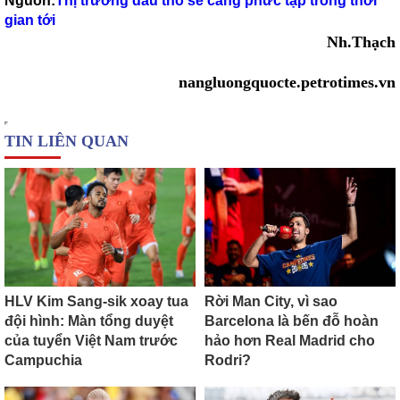
Nguồn:
Thị trường dầu thô sẽ càng phức tạp trong thời
gian tới
Nh.Thạch
nangluongquocte.petrotimes.vn
TIN LIÊN QUAN
HLV Kim Sang-sik xoay tua
Rời Man City, vì sao
đội hình: Màn tổng duyệt
Barcelona là bến đỗ hoàn
của tuyển Việt Nam trước
hảo hơn Real Madrid cho
Campuchia
Rodri?