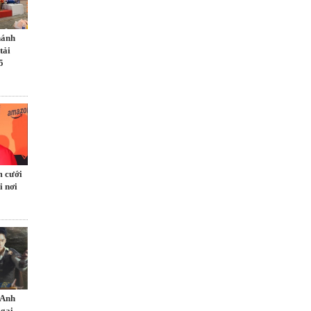
hánh
tải
5
m cưới
i nơi
 Anh
 gai