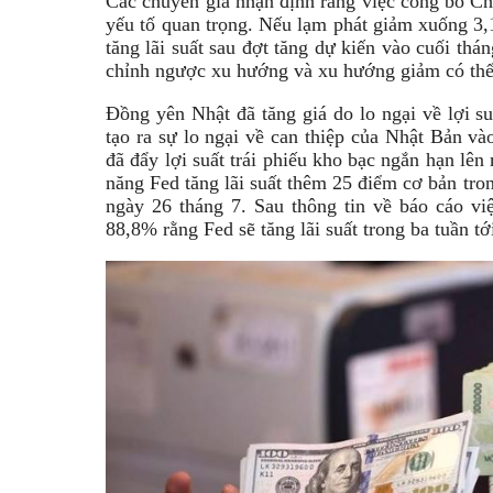
Các chuyên gia nhận định rằng việc công bố Chỉ 
yếu tố quan trọng. Nếu lạm phát giảm xuống 3,
tăng lãi suất sau đợt tăng dự kiến vào cuối thá
chỉnh ngược xu hướng và xu hướng giảm có thể 
Đồng yên Nhật đã tăng giá do lo ngại về lợi su
tạo ra sự lo ngại về can thiệp của Nhật Bản vào
đã đẩy lợi suất trái phiếu kho bạc ngắn hạn lê
năng Fed tăng lãi suất thêm 25 điểm cơ bản tro
ngày 26 tháng 7. Sau thông tin về báo cáo việ
88,8% rằng Fed sẽ tăng lãi suất trong ba tuần tớ