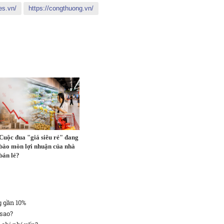
es.vn/
https://congthuong.vn/
Cuộc đua "giá siêu rẻ" đang
bào mòn lợi nhuận của nhà
bán lẻ?
g gần 10%
 sao?