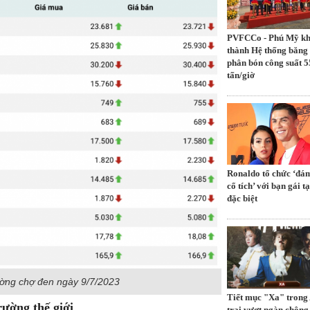
PVFCCo - Phú Mỹ k
thành Hệ thống băng 
phân bón công suất 5
tấn/giờ
Ronaldo tổ chức ‘đá
cổ tích’ với bạn gái tạ
đặc biệt
trường chợ đen ngày 9/7/2023
Tiết mục "Xa" trong
rường thế giới
trai vượt ngàn chông