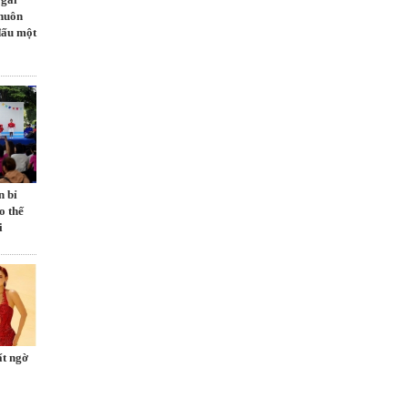
khuôn
đấu một
n bỉ
o thế
i
ất ngờ