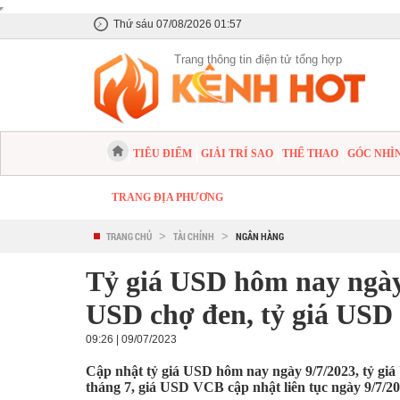
Thứ sáu 07/08/2026 01:57
Trang thông tin điện tử tổng hợp
TIÊU ĐIỂM
GIẢI TRÍ SAO
THỂ THAO
GÓC NHÌ
TRANG ĐỊA PHƯƠNG
TRANG CHỦ
>
TÀI CHÍNH
>
NGÂN HÀNG
Tỷ giá USD hôm nay ngày 
USD chợ đen, tỷ giá USD
09:26 | 09/07/2023
Cập nhật tỷ giá USD hôm nay ngày 9/7/2023, tỷ g
tháng 7, giá USD VCB cập nhật liên tục ngày 9/7/2