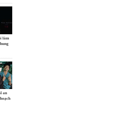
ỉ làm
chung
sĩ an
 hoạch