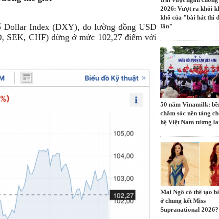
2026: Vượt ra khỏi 
khổ của "bài hát thi 
số Dollar Index (DXY), đo lường đồng USD
lần"
AD, SEK, CHF) dừng ở mức 102,27 điểm với
50 năm Vinamilk: bề
chăm sóc nền tảng ch
hệ Việt Nam tương la
Mai Ngô có thể tạo b
ở chung kết Miss
Supranational 2026?