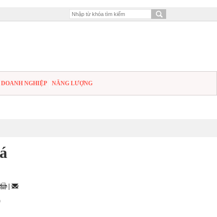
DOANH NGHIỆP
NĂNG LƯỢNG
iá
|
9