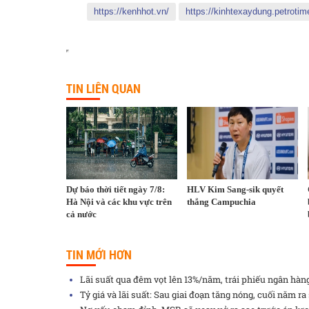
https://kenhhot.vn/
https://kinhtexaydung.petrotim
TIN LIÊN QUAN
Dự báo thời tiết ngày 7/8:
HLV Kim Sang-sik quyết
Hà Nội và các khu vực trên
thắng Campuchia
cả nước
TIN MỚI HƠN
Lãi suất qua đêm vọt lên 13%/năm, trái phiếu ngân hàn
Tỷ giá và lãi suất: Sau giai đoạn tăng nóng, cuối năm ra