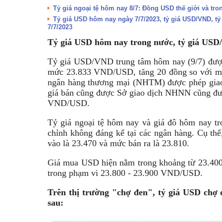
Tỷ giá ngoại tệ hôm nay 8/7: Đồng USD thế giới và t
Tỷ giá USD hôm nay ngày 7/7/2023, tỷ giá USD/VND, t
7/7/2023
Tỷ giá USD hôm nay trong nước, tỷ giá USD
Tỷ giá USD/VND trung tâm hôm nay (9/7) đư
mức 23.833 VND/USD, tăng 20 đồng so với mứ
ngân hàng thương mại (NHTM) được phép giao
giá bán cũng được Sở giao dịch NHNN cũng đư
VND/USD.
Tỷ giá ngoại tệ hôm nay và giá đô hôm nay tr
chỉnh không đáng kể tại các ngân hàng. Cụ t
vào là 23.470 và mức bán ra là 23.810.
Giá mua USD hiện nằm trong khoảng từ 23.400
trong phạm vi 23.800 - 23.900 VND/USD.
Trên thị trường "chợ đen", tỷ giá USD chợ 
sau: