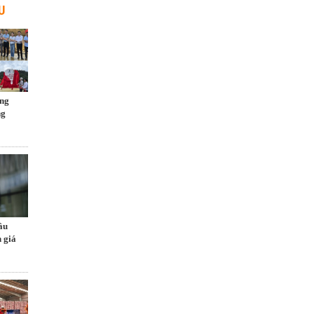
U
ng
ng
ầu
 giá