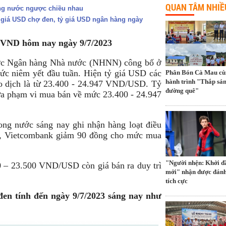
QUAN TÂM NHIỀ
rong nước ngược chiều nhau
ỷ giá USD chợ đen, tỷ giá USD ngân hàng ngày
/VND hôm nay ngày 9/7/2023
ợc Ngân hàng Nhà nước (NHNN) công bố ở
c niêm yết đầu tuần. Hiện tỷ giá USD các
Phân Bón Cà Mau cù
hành trình "Thắp sá
 dịch là từ 23.400 - 24.947 VND/USD. Tỷ
đường quê"
a phạm vi mua bán về mức 23.400 - 24.947
ong nước sáng nay ghi nhận hàng loạt điều
hể, Vietcombank giảm 90 đồng cho mức mua
"Người nhện: Khởi đ
 – 23.500 VND/USD còn giá bán ra duy trì
mới" nhận được đánh
tích cực
đen tính đến ngày 9/7/2023 sáng nay như