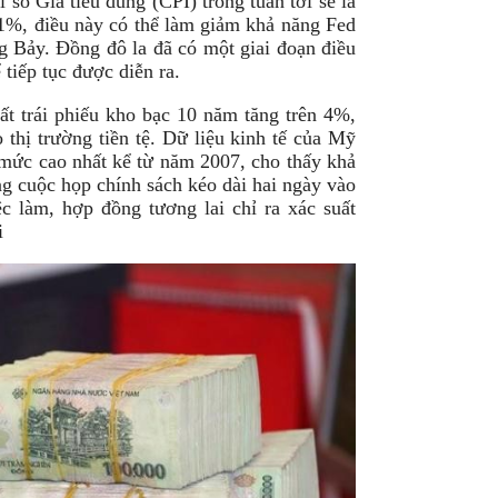
số Giá tiêu dùng (CPI) trong tuần tới sẽ là
1%, điều này có thể làm giảm khả năng Fed
ng Bảy. Đồng đô la đã có một giai đoạn điều
tiếp tục được diễn ra.
ất trái phiếu kho bạc 10 năm tăng trên 4%,
 thị trường tiền tệ. Dữ liệu kinh tế của Mỹ
n mức cao nhất kể từ năm 2007, cho thấy khả
ng cuộc họp chính sách kéo dài hai ngày vào
c làm, hợp đồng tương lai chỉ ra xác suất
i