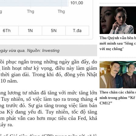
Thu Quỳnh vẫn bền b
mới mình sau ‘Sống 
với mẹ chồng’
ngày vừa qua. Nguồn: Investing
ồi phục ngắn trong những ngày gần đây, do
 linh hoạt như kỳ vọng, điều này làm giảm
g thời gian dài. Trong khi đó, đồng yên Nhật
c 10 năm.
ng lương tư nhân đã tăng với mức tăng lớn
Theo chân các chiến 
ninh trong phim “Kế
Tuy nhiên, số việc làm tạo ra trong tháng 4
CM12”
ng trước đó. Sự gia tăng trong việc làm bán
oa Kỳ đang yếu đi. Tuy nhiên, tốc độ tăng
ạm phát vẫn cao hơn mục tiêu của Fed, khả
xảy ra.